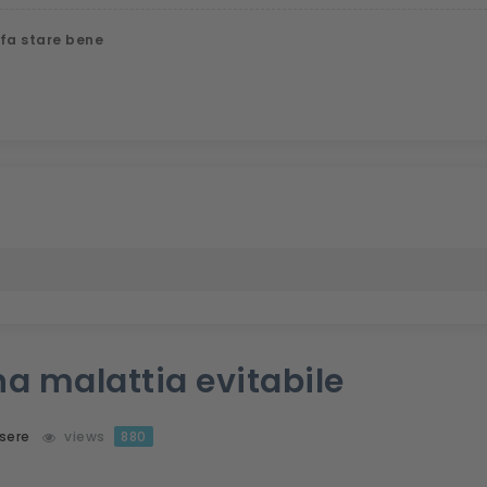
 fa stare bene
una malattia evitabile
sere
views
880