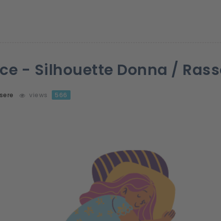
sce - Silhouette Donna / Ra
sere
views
566