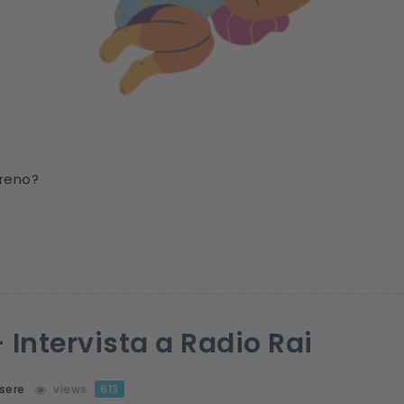
ereno?
 Intervista a Radio Rai
sere
views
613