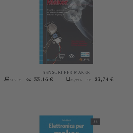
SENSORI PER MAKER
Prezzo
Prezzo
Prezzo
Prezzo
33,16 €
23,74 €
-5%
-5%
34,90 €
24,99 €
base
base
-5%