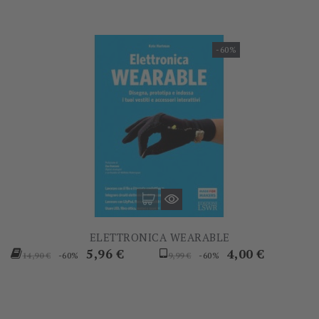
-60%
ELETTRONICA WEARABLE
Prezzo
Prezzo
Prezzo
Prezzo
5,96 €
4,00 €
-60%
-60%
14,90 €
9,99 €
base
base