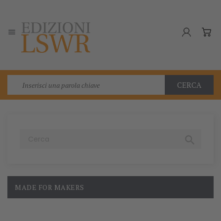

CERCA

MADE FOR MAKERS