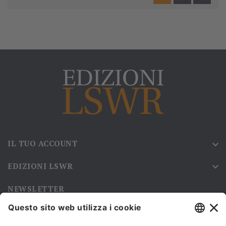
IL TUO ACCOUNT

EDIZIONI LSWR

NEWSLETTER
Iscriviti alla nostra newsletter e rimani sempre aggiornato sulle
promozioni!