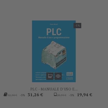
-5%
PLC - MANUALE D'USO E...
Prezzo
Prezzo
Prezzo
Prezzo
31,26 €
19,94 €
-5%
-5%
32,90 €
20,99 €
base
base