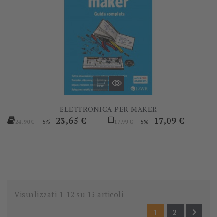
ELETTRONICA PER MAKER
Prezzo
Prezzo
Prezzo
Prezzo
23,65 €
17,09 €
-5%
-5%
24,90 €
17,99 €
base
base
Visualizzati 1-12 su 13 articoli

1
2