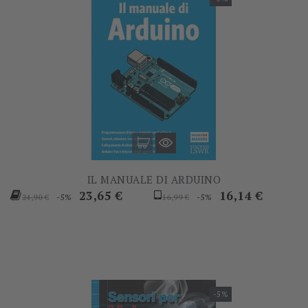
IL MANUALE DI ARDUINO
Prezzo
Prezzo
Prezzo
Prezzo
23,65 €
16,14 €
-5%
-5%
24,90 €
16,99 €
base
base
-5%