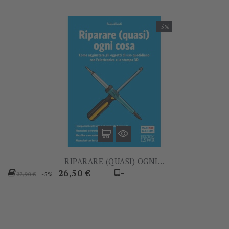
-5%
RIPARARE (QUASI) OGNI...
Prezzo
Prezzo
26,50 €
-
-5%
27,90 €
base