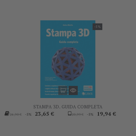
-5%
STAMPA 3D. GUIDA COMPLETA
Prezzo
Prezzo
Prezzo
Prezzo
23,65 €
19,94 €
-5%
-5%
24,90 €
20,99 €
base
base