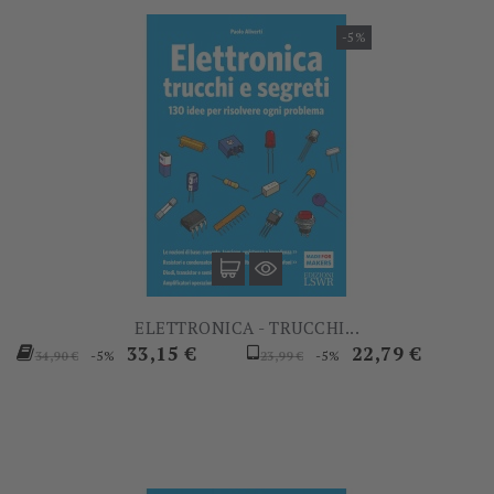
-5%
ELETTRONICA - TRUCCHI...
Prezzo
Prezzo
Prezzo
Prezzo
33,15 €
22,79 €
-5%
-5%
34,90 €
23,99 €
base
base