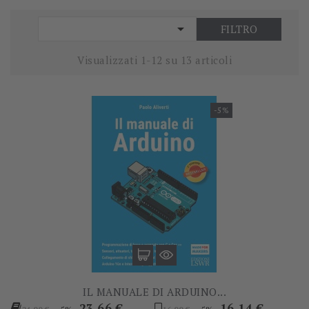

FILTRO
Visualizzati 1-12 su 13 articoli
-5%
IL MANUALE DI ARDUINO...
Prezzo
Prezzo
Prezzo
Prezzo
23,66 €
16,14 €