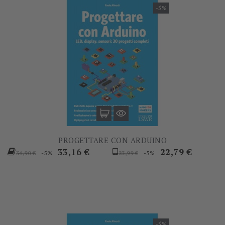
-5%
PROGETTARE CON ARDUINO
Prezzo
Prezzo
Prezzo
Prezzo
33,16 €
22,79 €
-5%
-5%
34,90 €
23,99 €
base
base
-5%