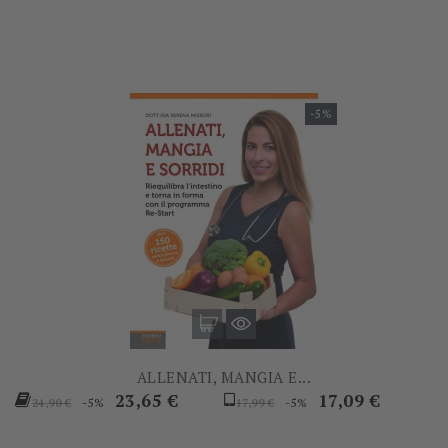
-5%
ALLENATI, MANGIA E...
Prezzo
Prezzo
Prezzo
Prezzo
23,65 €
17,09 €
-5%
-5%
24,90 €
17,99 €
base
base