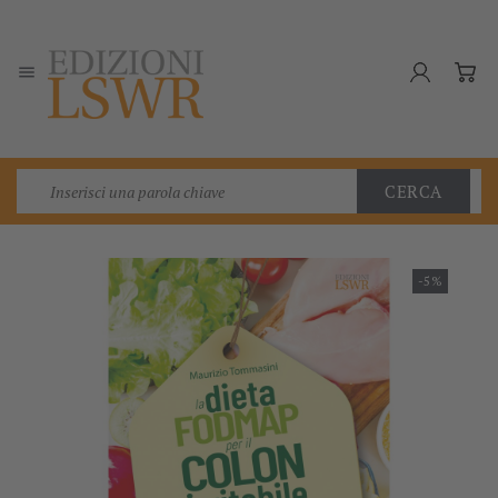

CERCA
-5%