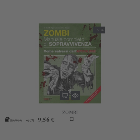
-60%
ZOMBI
Prezzo
Prezzo
9,56 €
-
-60%
23,90 €
base