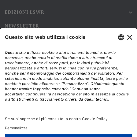
EDIZIONI LSWR

NEWSLETTER
Iscriviti alla nostra newsletter e rimani sempre aggiornato sulle
promozioni!
Modalità di acquisto e tempi di spedizione
Diritto di recesso
Privacy policy
Termini e condizioni d'uso
© 2026 - La Tribuna S.r.l. | P.IVA 01702840180 | C.F.