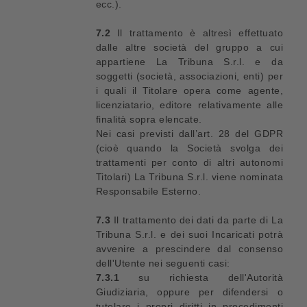
ecc.).
7.2
Il trattamento è altresì effettuato
dalle altre società del gruppo a cui
appartiene La Tribuna S.r.l. e da
soggetti (società, associazioni, enti) per
i quali il Titolare opera come agente,
licenziatario, editore relativamente alle
finalità sopra elencate.
Nei casi previsti dall’art. 28 del GDPR
(cioè quando la Società svolga dei
trattamenti per conto di altri autonomi
Titolari) La Tribuna S.r.l. viene nominata
Responsabile Esterno.
7.3
Il trattamento dei dati da parte di La
Tribuna S.r.l. e dei suoi Incaricati potrà
avvenire a prescindere dal consenso
dell'Utente nei seguenti casi:
7.3.1
su richiesta dell'Autorità
Giudiziaria, oppure per difendersi o
tutelare i propri diritti in procedimenti