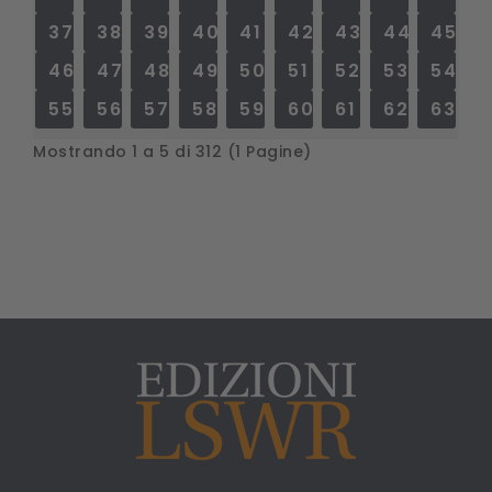
37
38
39
40
41
42
43
44
45
46
47
48
49
50
51
52
53
54
55
56
57
58
59
60
61
62
63
Mostrando 1 a 5 di 312 (1 Pagine)