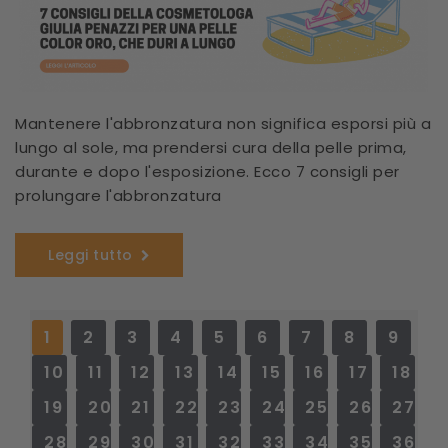
Mantenere l'abbronzatura non significa esporsi più a
lungo al sole, ma prendersi cura della pelle prima,
durante e dopo l'esposizione. Ecco 7 consigli per
prolungare l'abbronzatura
Leggi tutto
1
2
3
4
5
6
7
8
9
10
11
12
13
14
15
16
17
18
19
20
21
22
23
24
25
26
27
28
29
30
31
32
33
34
35
36