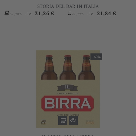
STORIA DEL BAR IN ITALIA
Prezzo
Prezzo
Prezzo
Prezzo
31,26 €
21,84 €
-5%
-5%
32,90 €
22,99 €
base
base
-60%