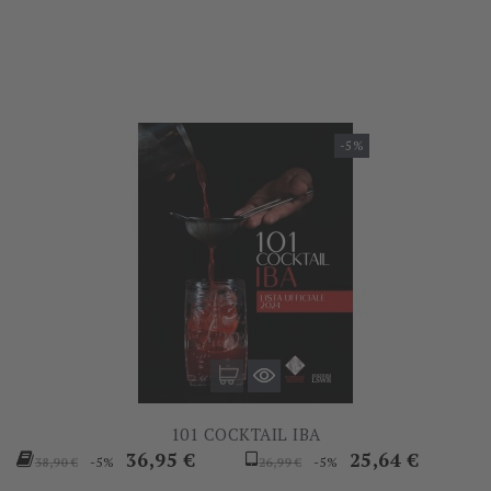
base
base
-5%
101 COCKTAIL IBA
Prezzo
Prezzo
Prezzo
Prezzo
36,95 €
25,64 €
-5%
-5%
38,90 €
26,99 €
base
base