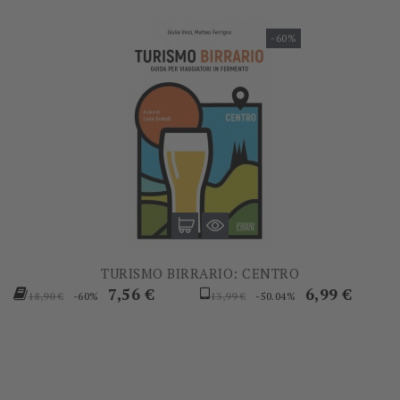
-60%
TURISMO BIRRARIO: CENTRO
Prezzo
Prezzo
Prezzo
Prezzo
7,56 €
6,99 €
-60%
-50.04%
18,90 €
13,99 €
base
base