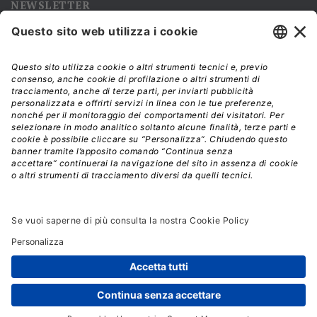
NEWSLETTER
Iscriviti alla nostra newsletter e rimani sempre aggiornato sulle
promozioni!
Modalità di acquisto e tempi di spedizione
Diritto di recesso
Privacy policy
Termini e condizioni d'uso
© 2026 - La Tribuna S.r.l. | P.IVA 01702840180 | C.F.
01107460337
Responsabile della Protezione dei Dati: dpo@lswr.it
Viale Enrico Forlanini, 21 - 20134 Milano (MI)
ordinilswr@lswr.it - 02.88184.270