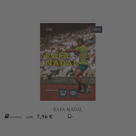
-60%
RAFA NADAL
Prezzo
Prezzo
7,96 €
-
-60%
19,90 €
base