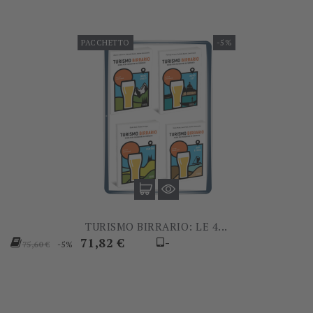
PACCHETTO
-5%
TURISMO BIRRARIO: LE 4...
Prezzo
Prezzo
71,82 €
-
-5%
75,60 €
base