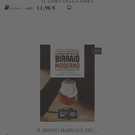
IL LIBRO DELLA BIRRA
Prezzo
Prezzo
11,96 €
-
-60%
29,90 €
base
-5%
IL NUOVO MANUALE DEL...