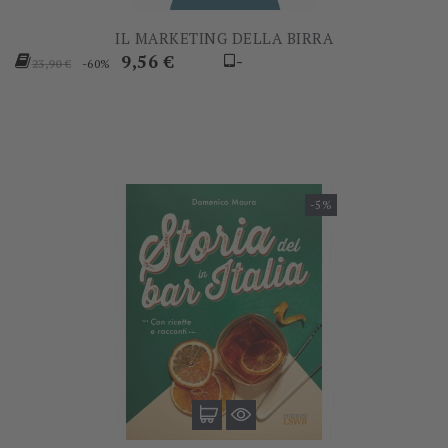
IL MARKETING DELLA BIRRA
Prezzo
Prezzo
9,56 €
-
-60%
23,90 €
base
-5%