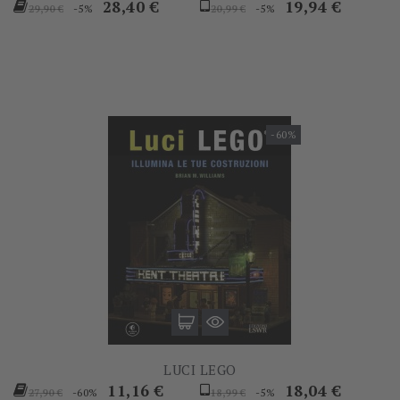
Prezzo
Prezzo
Prezzo
Prezzo
28,40 €
19,94 €
-5%
-5%
29,90 €
20,99 €
base
base
-60%
LUCI LEGO
Prezzo
Prezzo
Prezzo
Prezzo
11,16 €
18,04 €
-60%
-5%
27,90 €
18,99 €