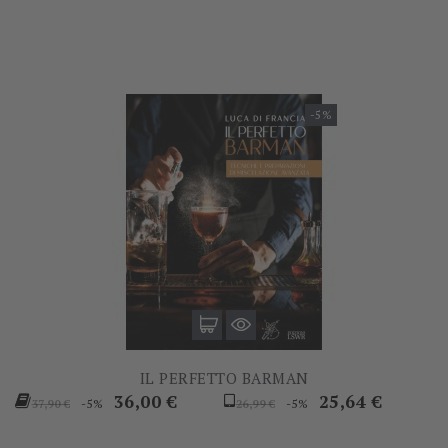
-5%
IL PERFETTO BARMAN
Prezzo
Prezzo
Prezzo
Prezzo
36,00 €
25,64 €
-5%
-5%
37,90 €
26,99 €
base
base