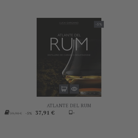
-5%
ATLANTE DEL RUM
Prezzo
Prezzo
37,91 €
-
-5%
39,90 €
base