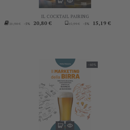
IL COCKTAIL PAIRING
Prezzo
Prezzo
Prezzo
Prezzo
20,80 €
15,19 €
-5%
-5%
21,90 €
15,99 €
base
base
-60%