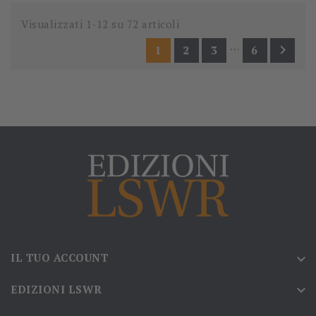
Visualizzati 1-12 su 72 articoli
…

1
2
3
6
IL TUO ACCOUNT

EDIZIONI LSWR
