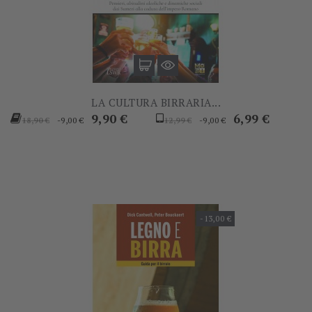
LA CULTURA BIRRARIA...
Prezzo
Prezzo
Prezzo
Prezzo
9,90 €
6,99 €
-9,00 €
-9,00 €
18,90 €
12,99 €
base
base
-13,00 €