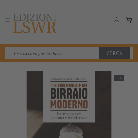

CERCA
-5%