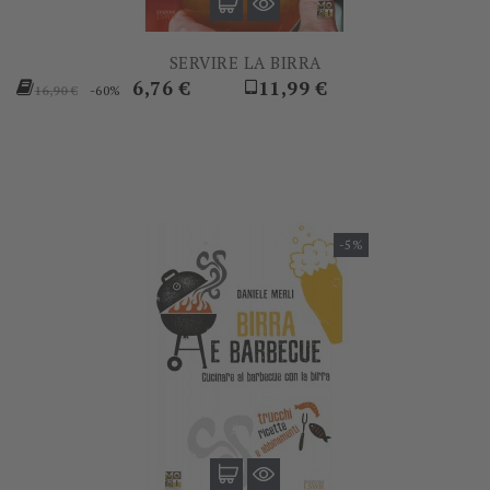
SERVIRE LA BIRRA
Prezzo
Prezzo
Prezzo
6,76 €
11,99 €
-60%
16,90 €
base
-5%