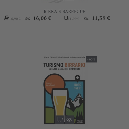
BIRRA E BARBECUE
Prezzo
Prezzo
Prezzo
Prezzo
16,06 €
11,39 €
-5%
-5%
16,90 €
11,99 €
base
base
-60%