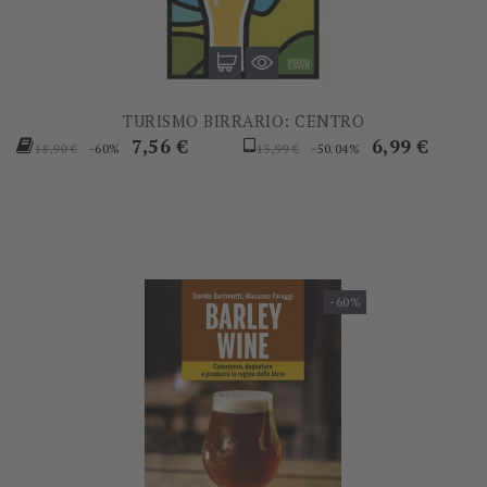
TURISMO BIRRARIO: CENTRO
Prezzo
Prezzo
Prezzo
Prezzo
7,56 €
6,99 €
-60%
-50.04%
18,90 €
13,99 €
base
base
-60%