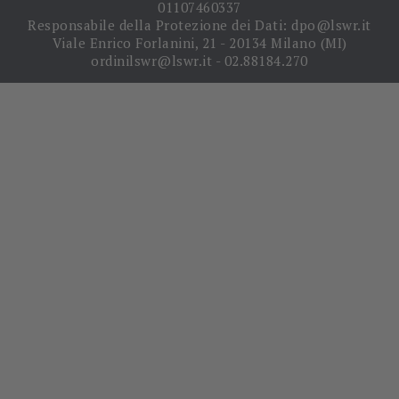
01107460337
Responsabile della Protezione dei Dati: dpo@lswr.it
Viale Enrico Forlanini, 21 - 20134 Milano (MI)
ordinilswr@lswr.it - 02.88184.270