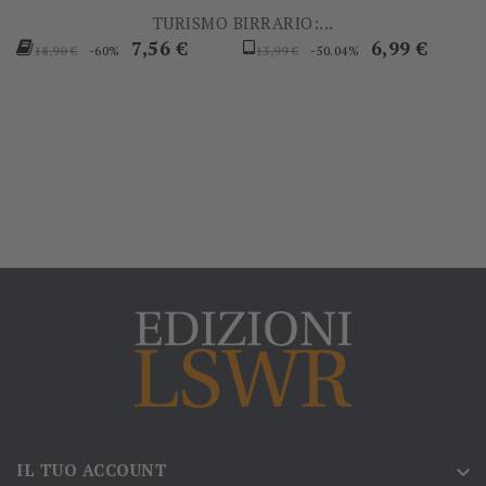
TURISMO BIRRARIO:...
Prezzo
Prezzo
Prezzo
Prezzo
7,56 €
6,99 €
-60%
-50.04%
18,90 €
13,99 €
base
base
IL TUO ACCOUNT
