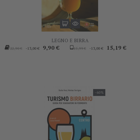
LEGNO E BIRRA
Prezzo
Prezzo
Prezzo
Prezzo
9,90 €
15,19 €
-13,00 €
-13,00 €
22,90 €
15,99 €
base
base
-60%