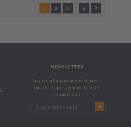
…

1
2
3
5
NEWSLETTER
Iscriviti alla nostra newsletter e
rimani sempre aggiornato sulle
 21
promozioni!