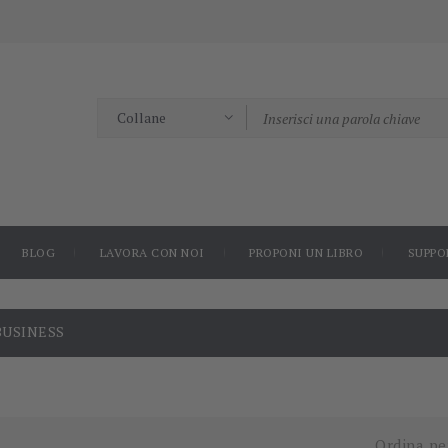
BLOG
LAVORA CON NOI
PROPONI UN LIBRO
SUPPO
BUSINESS
-5%
-60%
Ordina pe