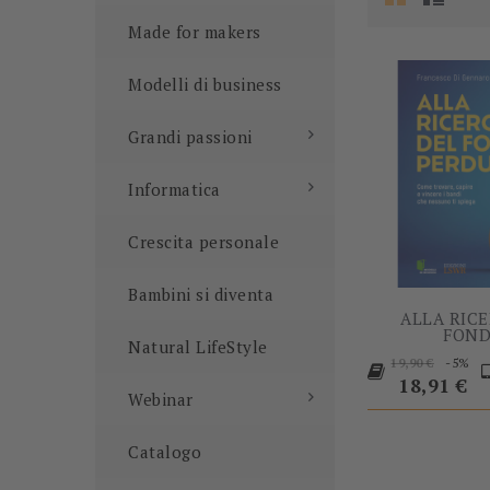
Made for makers
Modelli di business
Grandi passioni
Informatica
Crescita personale
Bambini si diventa
ALLA RIC
FOND
Natural LifeStyle
Prezzo
P
-5%
19,90 €
base
18,91 €
Webinar
Catalogo