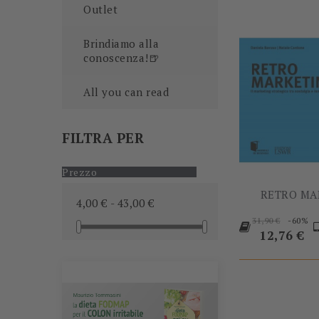
Outlet
Brindiamo alla
conoscenza!🍺
All you can read
FILTRA PER
Prezzo
RETRO MA
4,00 € - 43,00 €
Prezzo
-60%
31,90 €
base
Prezzo
12,76 €