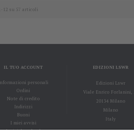
1-12 su 57 articoli
IL TUO ACCOUNT
EDIZIONI LSWR
Informazioni personali
Edizioni Lswr
Ordini
Viale Enrico Forlanini,
Note di credito
20134 Milano
Indirizzi
Milano
Buoni
Italy
I miei avvisi
I miei download