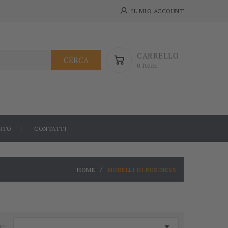
IL MIO ACCOUNT
CARRELLO
CERCA
0 Item
RTO
CONTATTI
HOME
MODELLI DI BUSINESS
-5%
-60%

r: