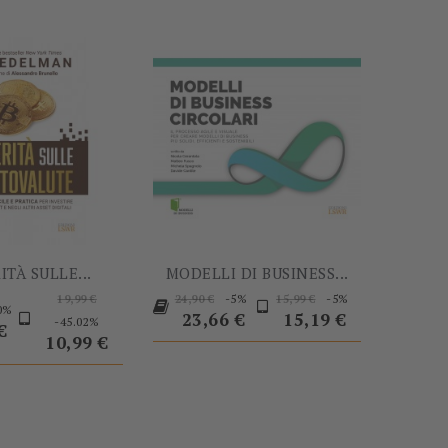
ITÀ SULLE...
MODELLI DI BUSINESS...
Prezzo
Prezzo
Prezzo
Prezzo
Prezzo
-5%
-5%
19,99 €
24,90 €
15,99 €
0%
base
Prezzo
base
base
23,66 €
15,19 €
-45.02%
o
€
10,99 €
-13,00 €
-60%