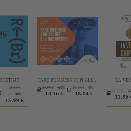
RKETING
FARE BUSINESS CON GLI...
LA VER
Prezzo
Prezzo
Prezzo
Prezzo
-60%
-5%
21,99 €
26,90 €
18,99 €
Prezzo
-6
28,90 €
base
Prezzo
base
Prezzo
base
10,76 €
18,04 €
-36.38%
base
Prezz
11,56 
13,99 €
-60%
-5%