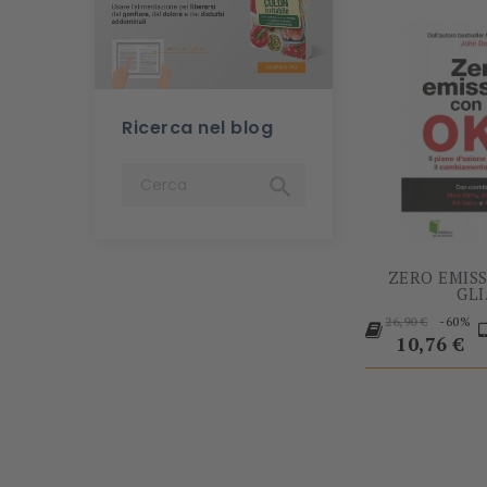
Ricerca nel blog

ZERO EMIS
GLI.
Prezzo
-60%
26,90 €
base
Prezzo
10,76 €