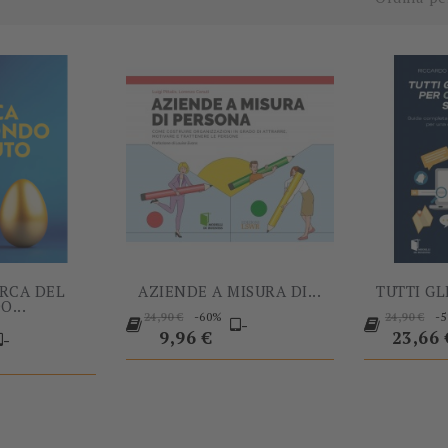
ERCA DEL
AZIENDE A MISURA DI...
TUTTI GL
O...
Prezzo
Prezzo
-60%
-
24,90 €
24,90 €
-
rezzo
base
Prezzo
base
9,96 €
23,66 
-
-60%
-60%