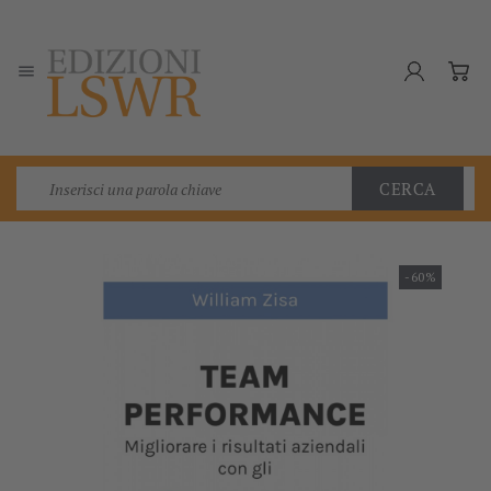

CERCA
-60%