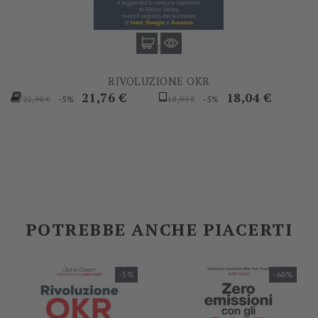
RIVOLUZIONE OKR
Prezzo
Prezzo
Prezzo
Prezzo
21,76 €
18,04 €
-5%
-5%
22,90 €
18,99 €
base
base
POTREBBE ANCHE PIACERTI
-5%
-60%