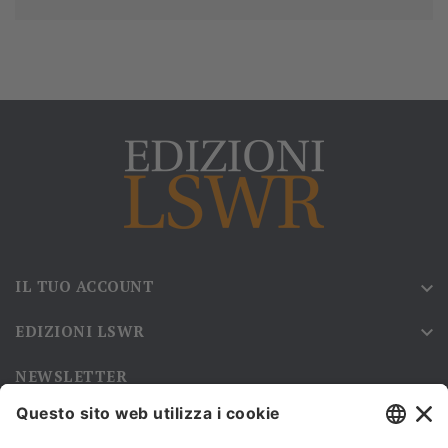
IL TUO ACCOUNT

EDIZIONI LSWR

NEWSLETTER
Iscriviti alla nostra newsletter e rimani sempre aggiornato sulle
promozioni!