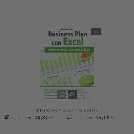
-5%
BUSINESS PLAN CON EXCEL
Prezzo
Prezzo
Prezzo
Prezzo
20,80 €
15,19 €
-5%
-5%
21,90 €
15,99 €
base
base