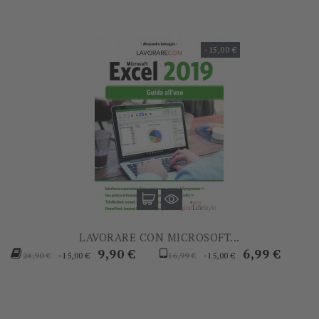
-15,00 €
LAVORARE CON MICROSOFT...
Prezzo
Prezzo
Prezzo
Prezzo
9,90 €
6,99 €
-15,00 €
-15,00 €
24,90 €
16,99 €
base
base