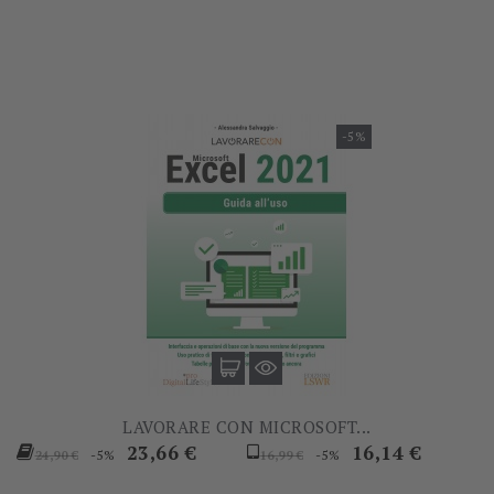
base
base
-5%
LAVORARE CON MICROSOFT...
Prezzo
Prezzo
Prezzo
Prezzo
23,66 €
16,14 €
-5%
-5%
24,90 €
16,99 €
base
base