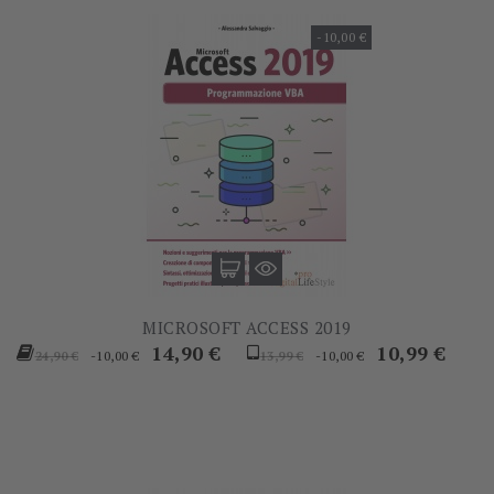
-10,00 €
MICROSOFT ACCESS 2019
Prezzo
Prezzo
Prezzo
Prezzo
14,90 €
10,99 €
-10,00 €
-10,00 €
24,90 €
13,99 €
base
base