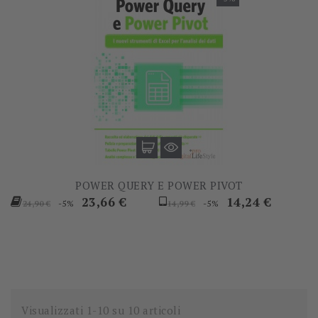
POWER QUERY E POWER PIVOT
Prezzo
Prezzo
Prezzo
Prezzo
23,66 €
14,24 €
-5%
-5%
24,90 €
14,99 €
base
base
Visualizzati 1-10 su 10 articoli