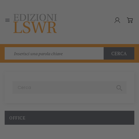

CERCA

OFFICE