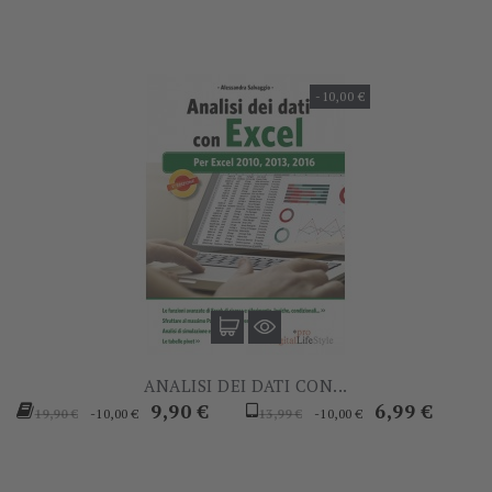
-10,00 €
ANALISI DEI DATI CON...
Prezzo
Prezzo
Prezzo
Prezzo
9,90 €
6,99 €
-10,00 €
-10,00 €
19,90 €
13,99 €
base
base