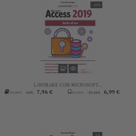
-60%
LAVORARE CON MICROSOFT...
Prezzo
Prezzo
Prezzo
Prezzo
7,96 €
6,99 €
-60%
-50.04%
19,90 €
13,99 €
base
base
-5%