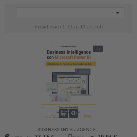

Visualizzati 1-10 su 10 articoli
-5%
BUSINESS INTELLIGENCE...
Prezzo
Prezzo
Prezzo
Prezzo
33,16 €
19,94 €