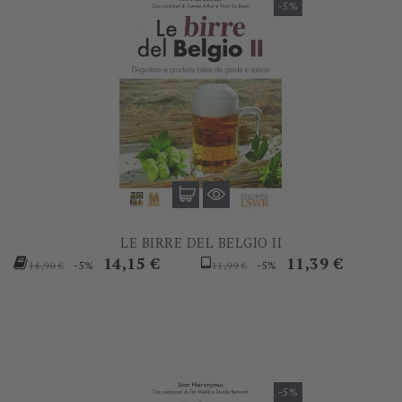
-5%
LE BIRRE DEL BELGIO II
Prezzo
Prezzo
Prezzo
Prezzo
14,15 €
11,39 €
-5%
-5%
14,90 €
11,99 €
base
base
-5%