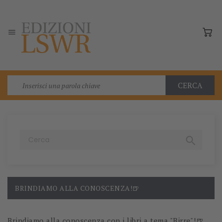

CERCA

BRINDIAMO ALLA CONOSCENZA!🍺
Brindiamo alla conoscenza con i libri a tema "Birre"!🍺