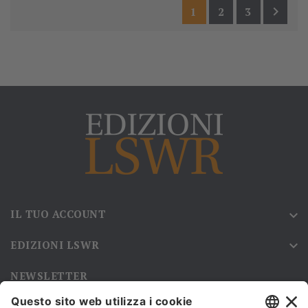

1
2
3
IL TUO ACCOUNT

EDIZIONI LSWR

NEWSLETTER
Iscriviti alla nostra newsletter e rimani sempre aggiornato sulle