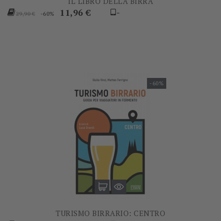
IL LIBRO DELLA BIRRA
Prezzo
Prezzo
11,96 €
-
-60%
29,90 €
base
-60%
TURISMO BIRRARIO: CENTRO