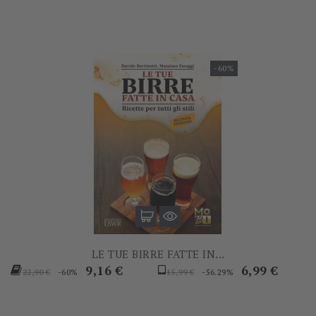
-60%
LE TUE BIRRE FATTE IN...
Prezzo
Prezzo
Prezzo
Prezzo
9,16 €
6,99 €
-60%
-56.29%
22,90 €
15,99 €
base
base