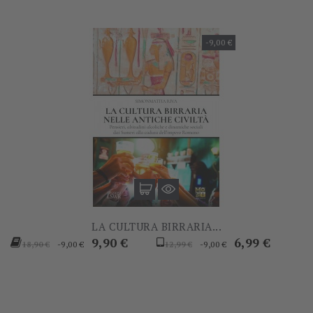
-9,00 €
LA CULTURA BIRRARIA...
Prezzo
Prezzo
Prezzo
Prezzo
9,90 €
6,99 €
-9,00 €
-9,00 €
18,90 €
12,99 €
base
base