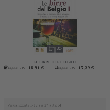
LE BIRRE DEL BELGIO I
Prezzo
Prezzo
Prezzo
Prezzo
18,91 €
13,29 €
-5%
-5%
19,90 €
13,99 €
base
base
Visualizzati 1-12 su 27 articoli