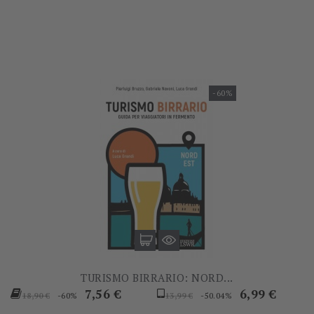
base
base
-60%
TURISMO BIRRARIO: NORD...
Prezzo
Prezzo
Prezzo
Prezzo
7,56 €
6,99 €
-60%
-50.04%
18,90 €
13,99 €
base
base