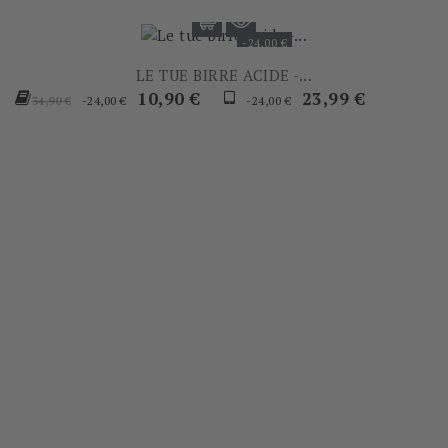
-24,00 €
LE TUE BIRRE ACIDE -...
Prezzo
Prezzo
Prezzo
Prezzo
10,90 €
23,99 €
-24,00 €
-24,00 €
34,90 €
base
base