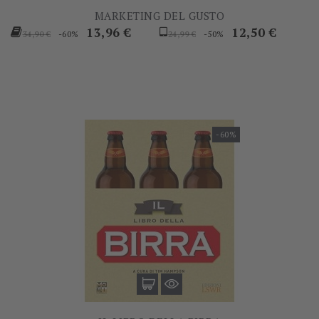
MARKETING DEL GUSTO
Prezzo
Prezzo
Prezzo
Prezzo
13,96 €
12,50 €
-60%
-50%
34,90 €
24,99 €
base
base
-60%