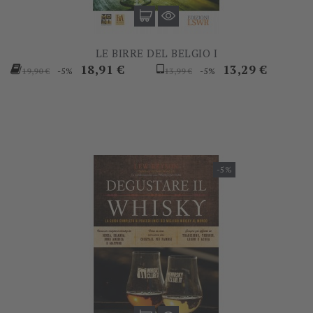
LE BIRRE DEL BELGIO I
Prezzo
Prezzo
Prezzo
Prezzo
18,91 €
13,29 €
-5%
-5%
19,90 €
13,99 €
base
base
-5%