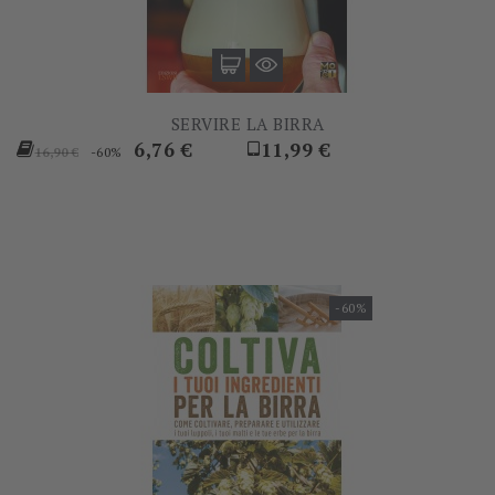
SERVIRE LA BIRRA
Prezzo
Prezzo
Prezzo
6,76 €
11,99 €
-60%
16,90 €
base
-60%