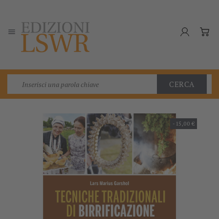

CERCA
-15,00 €