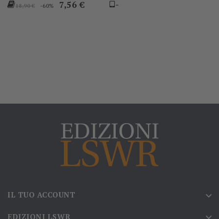
Prezzo
Prezzo
7,56 €
-
-60%
18,90 €
base
IL TUO ACCOUNT

EDIZIONI LSWR
