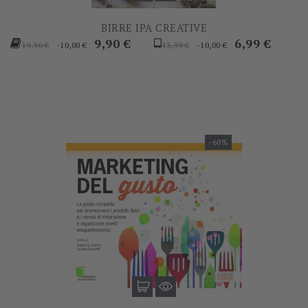
BIRRE IPA CREATIVE
Prezzo
Prezzo
Prezzo
Prezzo
9,90 €
6,99 €
-10,00 €
-10,00 €
19,90 €
13,99 €
base
base
-60%