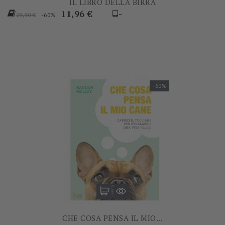
IL LIBRO DELLA BIRRA
Prezzo
Prezzo
11,96 €
-
-60%
29,90 €
base
-60%
CHE COSA PENSA IL MIO...