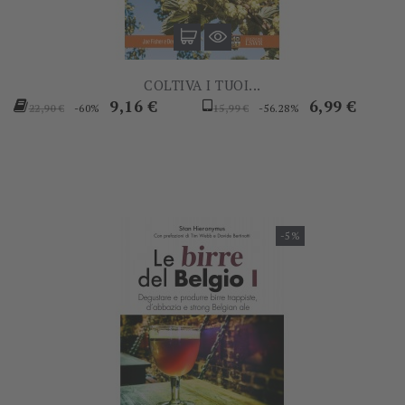
COLTIVA I TUOI...
Prezzo
Prezzo
Prezzo
Prezzo
9,16 €
6,99 €
-60%
-56.28%
22,90 €
15,99 €
base
base
-5%