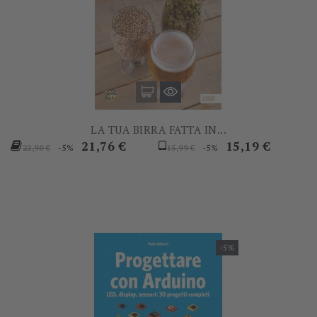
LA TUA BIRRA FATTA IN...
Prezzo
Prezzo
Prezzo
Prezzo
21,76 €
15,19 €
-5%
-5%
22,90 €
15,99 €
base
base
-5%