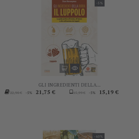
-5%
GLI INGREDIENTI DELLA...
Prezzo
Prezzo
Prezzo
Prezzo
21,75 €
15,19 €
-5%
-5%
22,90 €
15,99 €
base
base
-60%