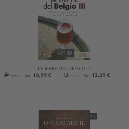
LE BIRRE DEL BELGIO III
Prezzo
Prezzo
Prezzo
Prezzo
18,99 €
13,29 €
-5%
-5%
19,99 €
13,99 €
base
base
-5%