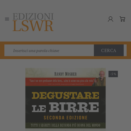

CERCA
-5%