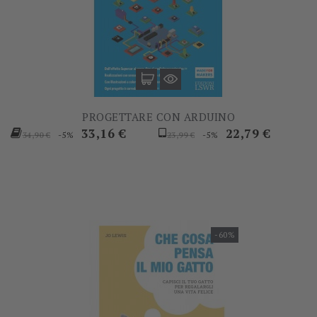
PROGETTARE CON ARDUINO
Prezzo
Prezzo
Prezzo
Prezzo
33,16 €
22,79 €
-5%
-5%
34,90 €
23,99 €
base
base
-60%