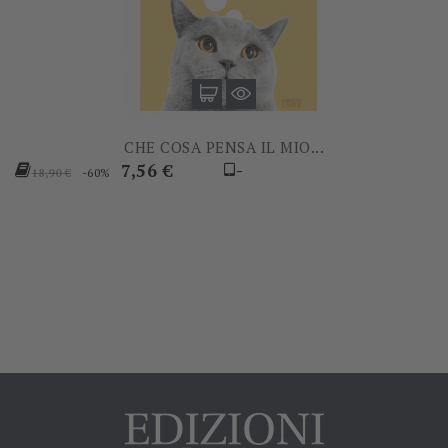
CHE COSA PENSA IL MIO...
Prezzo
Prezzo
7,56 €
-
-60%
18,90 €
base