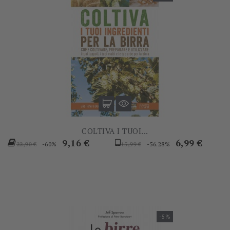
COLTIVA I TUOI...
Prezzo
Prezzo
Prezzo
Prezzo
9,16 €
6,99 €
-60%
-56.28%
22,90 €
15,99 €
base
base
-5%