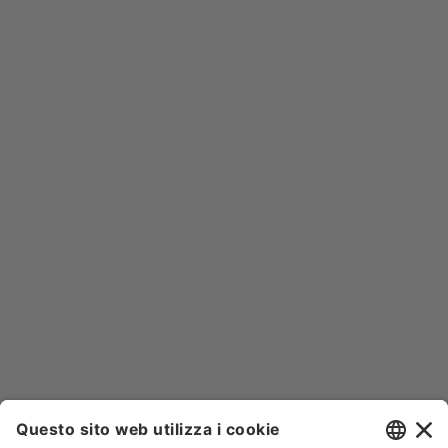
Visualizzati 1-5 su 5 articoli


NEWSLETTER
Iscriviti alla nostra newsletter e rimani sempre aggiornato sulle