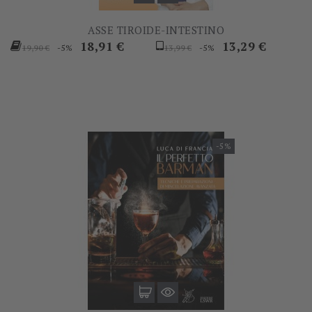
ASSE TIROIDE-INTESTINO
Prezzo
Prezzo
Prezzo
Prezzo
18,91 €
13,29 €
-5%
-5%
19,90 €
13,99 €
base
base
-5%