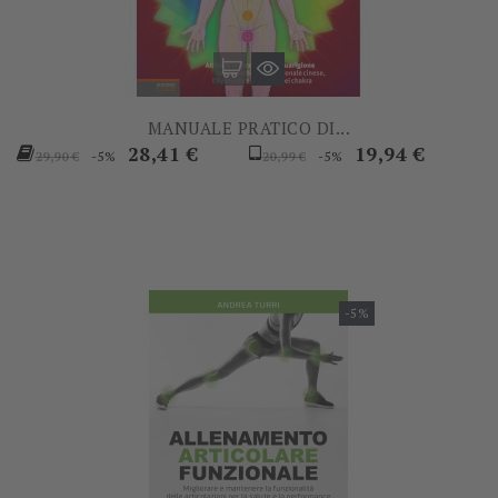
MANUALE PRATICO DI...
Prezzo
Prezzo
Prezzo
Prezzo
28,41 €
19,94 €
-5%
-5%
29,90 €
20,99 €
base
base
-5%