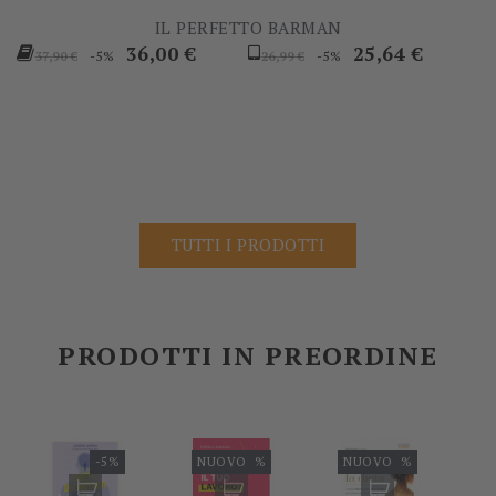
IL PERFETTO BARMAN
Prezzo
Prezzo
Prezzo
Prezzo
36,00 €
25,64 €
-5%
-5%
37,90 €
26,99 €
base
base
TUTTI I PRODOTTI
PRODOTTI IN PREORDINE
-5%
NUOVO
-5%
NUOVO
-5%