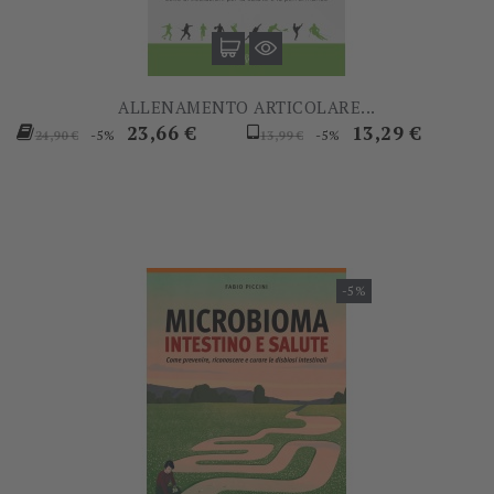
ALLENAMENTO ARTICOLARE...
Prezzo
Prezzo
Prezzo
Prezzo
23,66 €
13,29 €
-5%
-5%
24,90 €
13,99 €
base
base
-5%