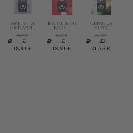
SMETTI DI
MA TU, SEI O
OLTRE LA
LIMITARTI...
FAI IL...
DIETA
Prezzo
Prezzo
Prezzo
19,90 €
19,90 €
22,90 €
base
Prezzo
base
Prezzo
base
Prezzo
-
-
-
-5%
-5%
-5%
18,91 €
18,91 €
21,75 €