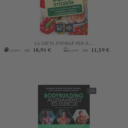
LA DIETA FODMAP PER IL...
Prezzo
Prezzo
Prezzo
Prezzo
18,91 €
11,39 €
-5%
-5%
19,90 €
11,99 €
base
base
-5%