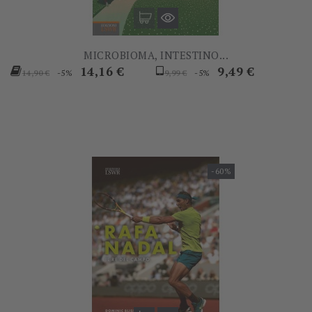
MICROBIOMA, INTESTINO...
Prezzo
Prezzo
Prezzo
Prezzo
14,16 €
9,49 €
-5%
-5%
14,90 €
9,99 €
base
base
-60%