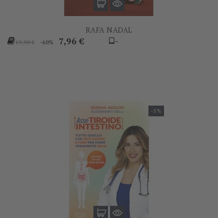
RAFA NADAL
Prezzo
Prezzo
7,96 €
-
-60%
19,90 €
base
-5%