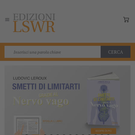

CERCA