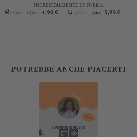
INCREDIBILMENTE IN FORMA
Prezzo
Prezzo
Prezzo
Prezzo
4,90 €
3,99 €
-15,00 €
-15,00 €
19,90 €
13,99 €
base
base
POTREBBE ANCHE PIACERTI