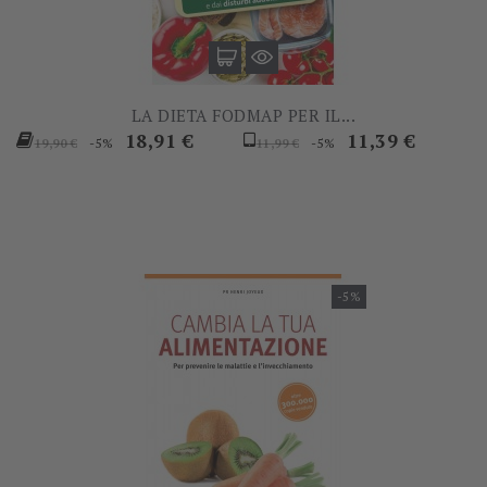
LA DIETA FODMAP PER IL...
Prezzo
Prezzo
Prezzo
Prezzo
18,91 €
11,39 €
-5%
-5%
19,90 €
11,99 €
base
base
-5%