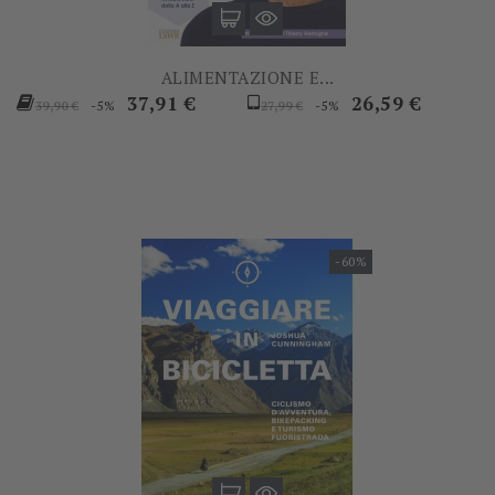
ALIMENTAZIONE E...
Prezzo
Prezzo
Prezzo
Prezzo
37,91 €
26,59 €
-5%
-5%
39,90 €
27,99 €
base
base
-60%