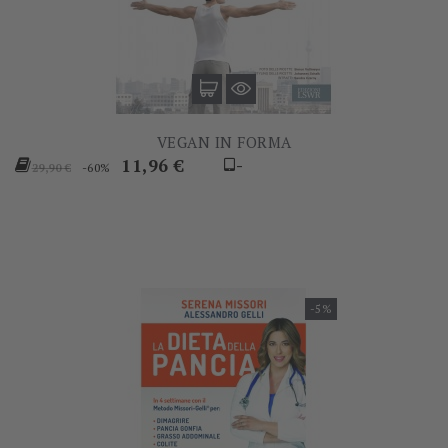
VEGAN IN FORMA
Prezzo
Prezzo
11,96 €
-
-60%
29,90 €
base
-5%