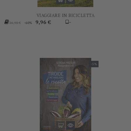
VIAGGIARE IN BICICLETTA
Prezzo
Prezzo
9,96 €
-
-60%
24,90 €
base
-5%