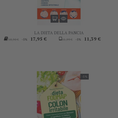
LA DIETA DELLA PANCIA
Prezzo
Prezzo
Prezzo
Prezzo
17,95 €
11,39 €
-5%
-5%
18,90 €
11,99 €
base
base
-5%