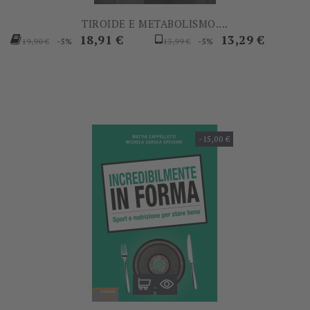
TIROIDE E METABOLISMO....
Prezzo
Prezzo
Prezzo
Prezzo
18,91 €
13,29 €
-5%
-5%
19,90 €
13,99 €
base
base
-15,00 €