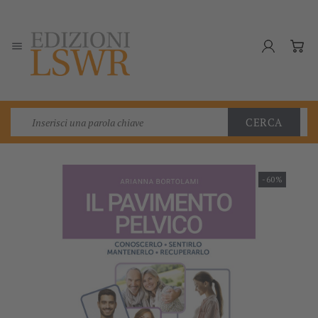

CERCA
-60%