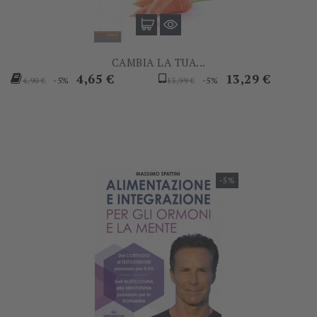
CAMBIA LA TUA...
Prezzo
Prezzo
Prezzo
Prezzo
4,65 €
13,29 €
-5%
-5%
4,90 €
13,99 €
base
base
-5%