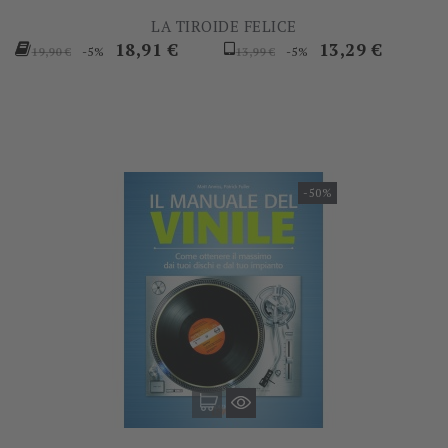
LA TIROIDE FELICE
Prezzo
Prezzo
Prezzo
Prezzo
18,91 €
13,29 €
-5%
-5%
19,90 €
13,99 €
base
base
-50%