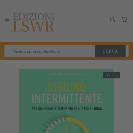

CERCA
-15,00 €