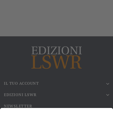
IL TUO ACCOUNT

EDIZIONI LSWR

NEWSLETTER