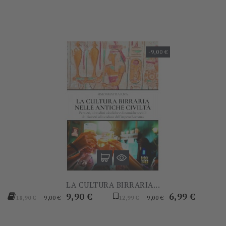
-9,00 €
LA CULTURA BIRRARIA...
Prezzo
Prezzo
Prezzo
Prezzo
9,90 €
6,99 €
-9,00 €
-9,00 €
18,90 €
12,99 €
base
base