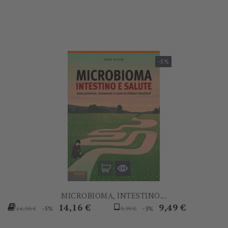
-5%
MICROBIOMA, INTESTINO...
Prezzo
Prezzo
Prezzo
Prezzo
14,16 €
9,49 €
-5%
-5%
14,90 €
9,99 €
base
base