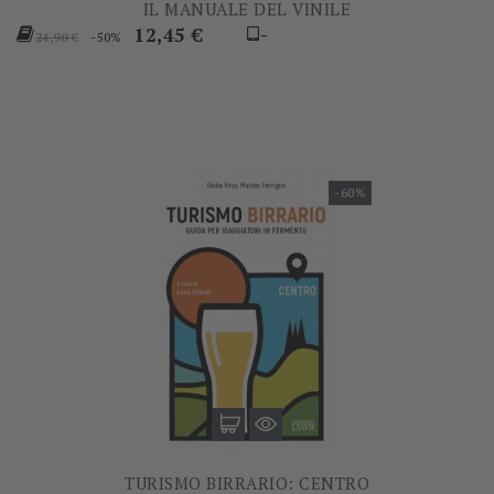
IL MANUALE DEL VINILE
Prezzo
Prezzo
12,45 €
-
-50%
24,90 €
base
-60%
TURISMO BIRRARIO: CENTRO