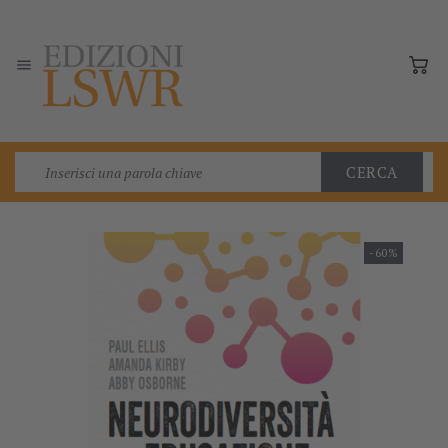

CERCA
-60%