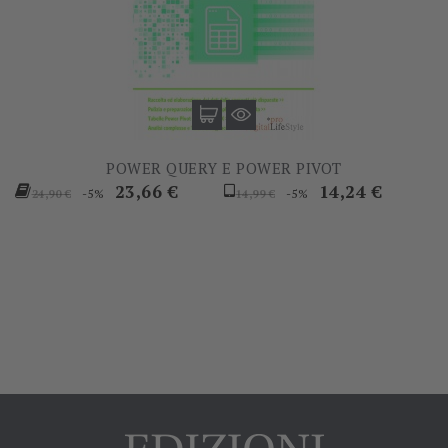
POWER QUERY E POWER PIVOT
Prezzo
Prezzo
Prezzo
Prezzo
23,66 €
14,24 €
-5%
-5%
24,90 €
14,99 €
base
base