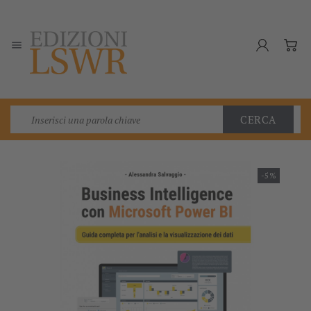

CERCA
-5%