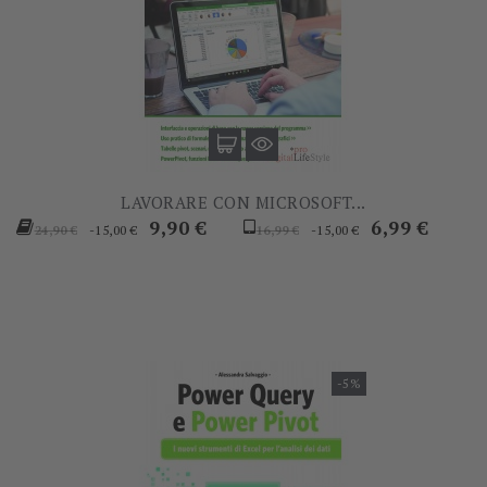
LAVORARE CON MICROSOFT...
Prezzo
Prezzo
Prezzo
Prezzo
9,90 €
6,99 €
-15,00 €
-15,00 €
24,90 €
16,99 €
base
base
-5%