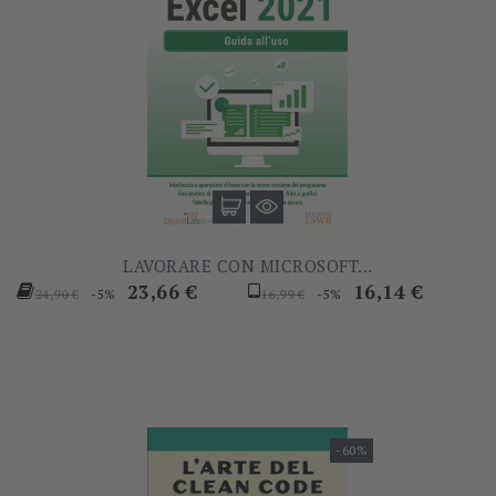
LAVORARE CON MICROSOFT...
Prezzo
Prezzo
Prezzo
Prezzo
23,66 €
16,14 €
-5%
-5%
24,90 €
16,99 €
base
base
-60%