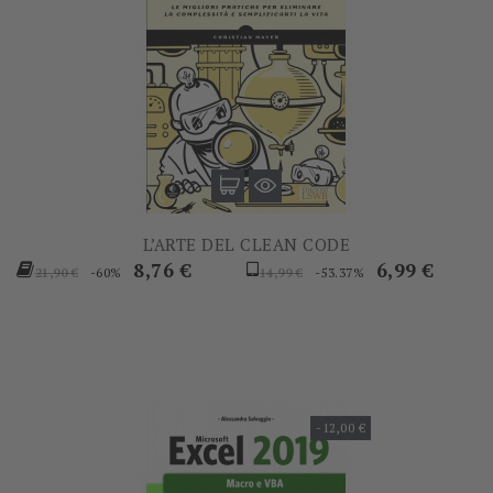
L’ARTE DEL CLEAN CODE
Prezzo
Prezzo
Prezzo
Prezzo
8,76 €
6,99 €
-60%
-53.37%
21,90 €
14,99 €
base
base
-12,00 €