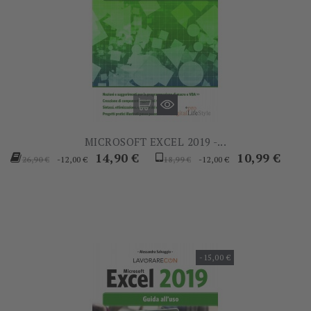
MICROSOFT EXCEL 2019 -...
Prezzo
Prezzo
Prezzo
Prezzo
14,90 €
10,99 €
-12,00 €
-12,00 €
26,90 €
18,99 €
base
base
-15,00 €