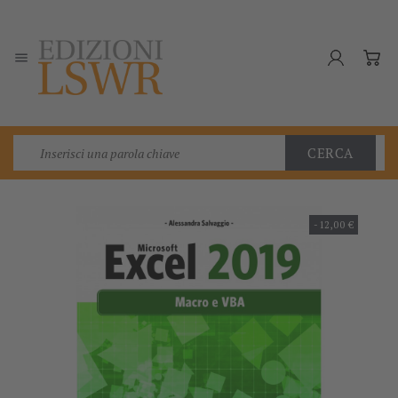

CERCA
-12,00 €