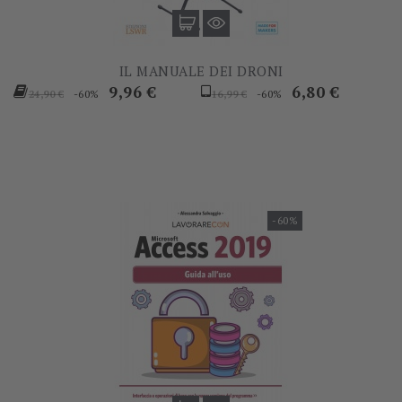
IL MANUALE DEI DRONI
Prezzo
Prezzo
Prezzo
Prezzo
9,96 €
6,80 €
-60%
-60%
24,90 €
16,99 €
base
base
-60%