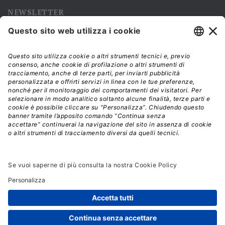
NEWSLETTER
Iscriviti alla nostra newsletter e rimani sempre aggiornato sulle
promozioni!
Modalità di acquisto e tempi di spedizione
Diritto di recesso
Privacy policy
Termini e condizioni d'uso
© 2026 - La Tribuna S.r.l. | P.IVA 01702840180 | C.F.
01107460337
Responsabile della Protezione dei Dati: dpo@lswr.it
Viale Enrico Forlanini, 21 - 20134 Milano (MI)