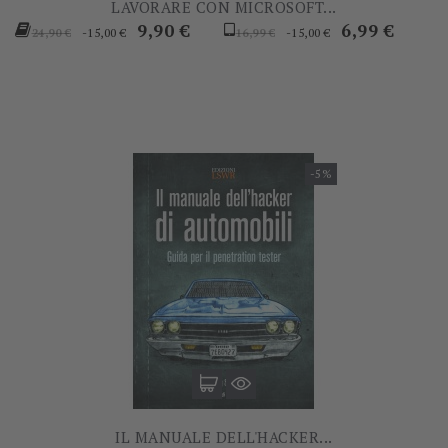
LAVORARE CON MICROSOFT...
Prezzo
Prezzo
Prezzo
Prezzo
9,90 €
6,99 €
-15,00 €
-15,00 €
24,90 €
16,99 €
base
base
-5%
IL MANUALE DELL'HACKER...