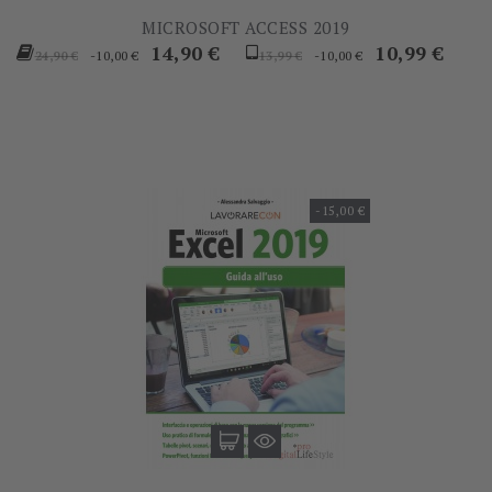
MICROSOFT ACCESS 2019
Prezzo
Prezzo
Prezzo
Prezzo
14,90 €
10,99 €
-10,00 €
-10,00 €
24,90 €
13,99 €
base
base
-15,00 €