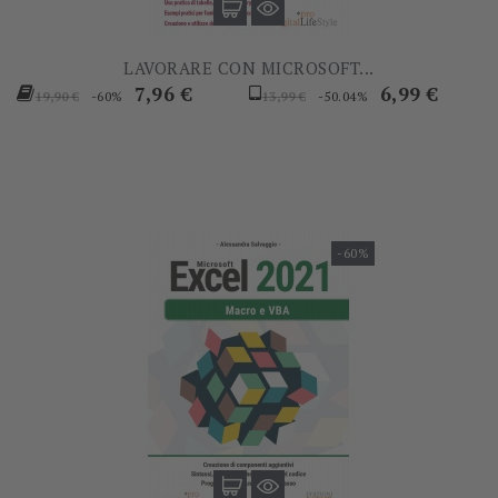
LAVORARE CON MICROSOFT...
Prezzo
Prezzo
Prezzo
Prezzo
7,96 €
6,99 €
-60%
-50.04%
19,90 €
13,99 €
base
base
-60%