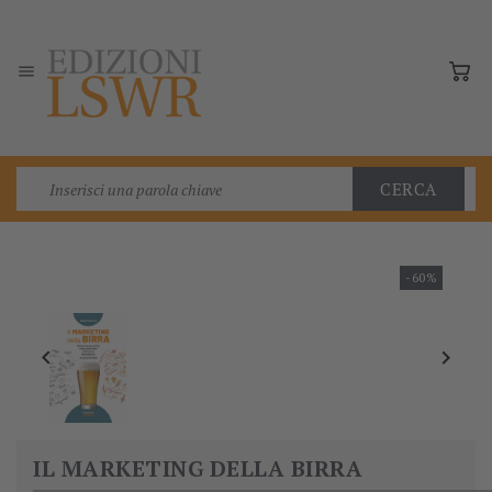

CERCA
-60%


IL MARKETING DELLA BIRRA