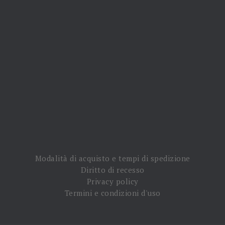


NEWSLETTER
Iscriviti alla nostra newsletter e rimani sempre aggiornato sulle
promozioni!
Modalità di acquisto e tempi di spedizione
Diritto di recesso
Privacy policy
Termini e condizioni d'uso