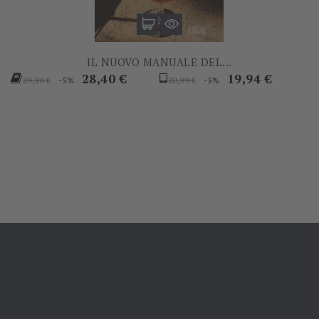
IL NUOVO MANUALE DEL...
Prezzo
Prezzo
Prezzo
Prezzo
28,40 €
19,94 €
-5%
-5%
29,90 €
20,99 €
base
base