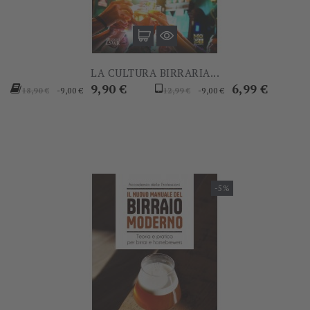
LA CULTURA BIRRARIA...
Prezzo
Prezzo
Prezzo
Prezzo
9,90 €
6,99 €
-9,00 €
-9,00 €
18,90 €
12,99 €
base
base
-5%