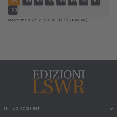
55
56
57
58
59
60
61
62
63
Mostrando 271 a 276 di 312 (55 Pagine)
IL TUO ACCOUNT
