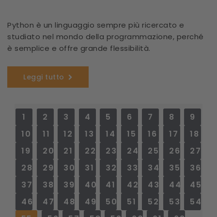
Python è un linguaggio sempre più ricercato e
studiato nel mondo della programmazione, perché
è semplice e offre grande flessibilità.
Leggi tutto
1
2
3
4
5
6
7
8
9
10
11
12
13
14
15
16
17
18
19
20
21
22
23
24
25
26
27
28
29
30
31
32
33
34
35
36
37
38
39
40
41
42
43
44
45
46
47
48
49
50
51
52
53
54