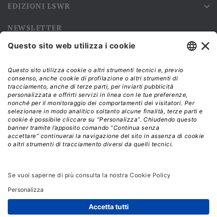
EDIZIONI LSWR

NEWSLETTER
Iscriviti alla nostra newsletter e rimani sempre aggiornato sulle
promozioni!
Modalità di acquisto e tempi di spedizione
Diritto di recesso
Privacy policy
Termini e condizioni d'uso
© 2026 - La Tribuna S.r.l. | P.IVA 01702840180 | C.F.
01107460337