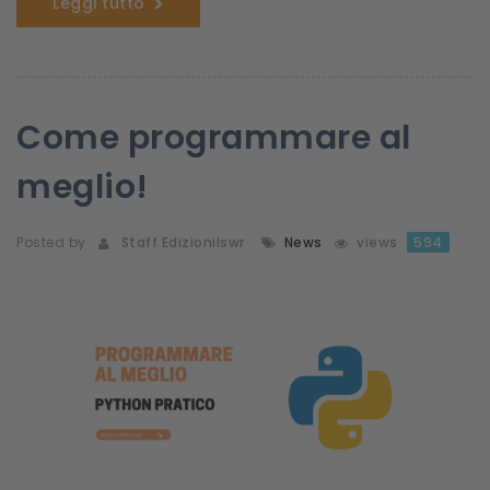
Leggi tutto
Come programmare al
meglio!
Posted by
Staff Edizionilswr
News
views
594