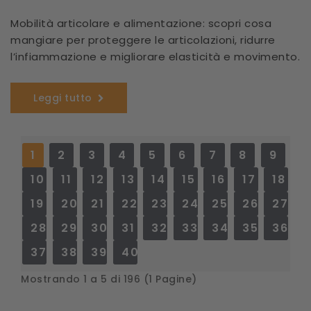
Mobilità articolare e alimentazione: scopri cosa
mangiare per proteggere le articolazioni, ridurre
l’infiammazione e migliorare elasticità e movimento.
Leggi tutto
1
2
3
4
5
6
7
8
9
10
11
12
13
14
15
16
17
18
19
20
21
22
23
24
25
26
27
28
29
30
31
32
33
34
35
36
37
38
39
40
Mostrando 1 a 5 di 196 (1 Pagine)