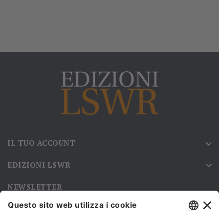
IL TUO ACCOUNT

EDIZIONI LSWR

NEWSLETTER
Iscriviti alla nostra newsletter e rimani sempre aggiornato sulle
promozioni!