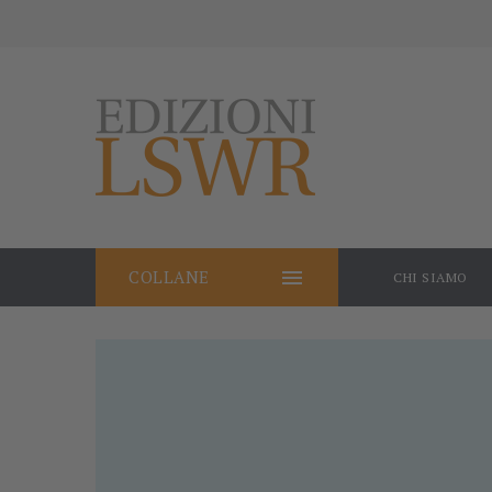

COLLANE
CHI SIAMO