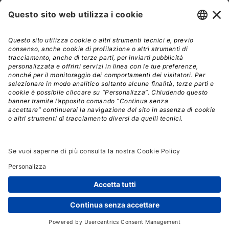
Iscriviti alla nostra newsletter e rimani sempre aggiornato sulle
promozioni!
Modalità di acquisto e tempi di spedizione
Diritto di recesso
Privacy policy
Termini e condizioni d'uso
© 2026 - La Tribuna S.r.l. | P.IVA 01702840180 | C.F.
01107460337
Responsabile della Protezione dei Dati: dpo@lswr.it
Viale Enrico Forlanini, 21 - 20134 Milano (MI)
ordinilswr@lswr.it - 02.88184.270