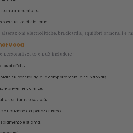
sistema immunitario;
o esclusivo di cibi crudi.
alterazioni elettrolitiche, bradicardia, squilibri ormonali e m
 nervosa
re personalizzato e può includere:
i suoi effetti;
avorare su pensieri rigidi e comportamenti disfunzionali;
brio e prevenire carenze;
tatto con fame e sazietà;
 e riduzione del perfezionismo;
 isolamento e stigma.
femminile
".