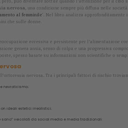
, però, può diventare sottile quando l’attenzione per il cibo s
sia nervosa
, una condizione sempre più diffusa nelle società 
namento al femminile
". Nel libro analizza approfonditamente i 
mini che sulle donne.
eoccupazione eccessiva e persistente per l’alimentazione cons
essione genera ansia, senso di colpa e una progressiva compro
poste, spesso basate su informazioni non scientifiche o sempl
 nervosa
’ortoressia nervosa. Tra i principali fattori di rischio trovia
 e nevroticismo;
ideali estetici irrealistici;
sano” veicolati da social media e media tradizionali.