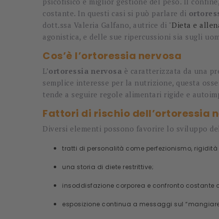
psicofisico e miglior gestione del peso. Il confine
costante. In questi casi si può parlare di
ortores
dott.ssa Valeria Galfano, autrice di "
Dieta e alle
agonistica, e delle sue ripercussioni sia sugli uo
Cos’è l’ortoressia nervosa
L’
ortoressia nervosa
è caratterizzata da una pr
semplice interesse per la nutrizione, questa oss
tende a seguire regole alimentari rigide e autoim
Fattori di rischio dell’ortoressia
Diversi elementi possono favorire lo sviluppo dell
tratti di personalità come perfezionismo, rigidità
una storia di diete restrittive;
insoddisfazione corporea e confronto costante con 
esposizione continua a messaggi sul “mangiare 