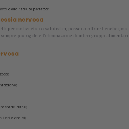
nto della “salute perfetta”.
ressia nervosa
ti per motivi etici o salutistici, possono offrire benefici, ma
sempre più rigide e l’eliminazione di interi gruppi alimentari 
ervosa
zati;
entazione;
imentari altrui;
liari e amici;