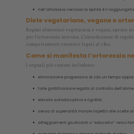
nell’ortoressia nervosa la spinta è il raggiungime
Diete vegetariane, vegane e orto
Regimi alimentari vegetariani e vegani, spesso scel
per l’ortoressia nervosa. L’introduzione di regole 
comportamenti ossessivi legati al cibo.
Come si manifesta l’ortoressia n
I segnali più comuni includono:
eliminazione progressiva di cibi un tempo apprez
forte gratificazione legata al controllo dell’alim
elevata autodisciplina e rigidità;
senso di superiorità morale rispetto alle scelte al
atteggiamenti giudicanti o “educativi” verso fami
aumento di tempo e denaro dedicati al cibo;