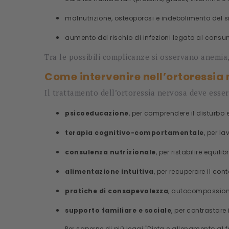
malnutrizione, osteoporosi e indebolimento del 
aumento del rischio di infezioni legato al consum
Tra le possibili complicanze si osservano anemia, 
Come intervenire nell’ortoressia
Il trattamento dell’ortoressia nervosa deve esse
psicoeducazione
, per comprendere il disturbo e 
terapia cognitivo-comportamentale
, per l
consulenza nutrizionale
, per ristabilire equili
alimentazione intuitiva
, per recuperare il con
pratiche di consapevolezza
, autocompassione
supporto familiare e sociale
, per contrastare
Per saperne di più leggi "
Dieta e allenamento al 