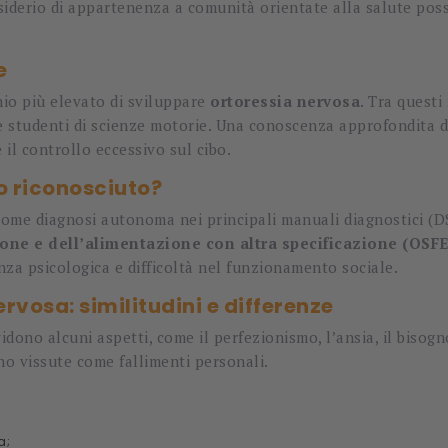
 desiderio di appartenenza a comunità orientate alla salute p
e
hio più elevato di sviluppare
ortoressia nervosa
. Tra questi 
ss e studenti di scienze motorie. Una conoscenza approfondit
e il controllo eccessivo sul cibo.
o riconosciuto?
come diagnosi autonoma nei principali manuali diagnostici (D
zione e dell’alimentazione con altra specificazione (OSF
nza psicologica e difficoltà nel funzionamento sociale.
rvosa: similitudini e differenze
dono alcuni aspetti, come il perfezionismo, l’ansia, il bisogn
ono vissute come fallimenti personali.
a;