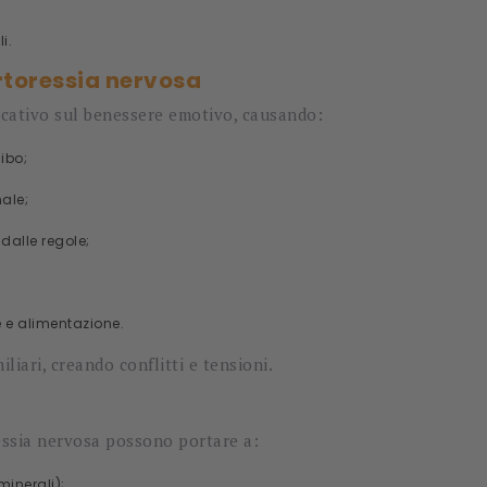
i.
rtoressia nervosa
icativo sul benessere emotivo, causando:
ibo;
nale;
dalle regole;
e e alimentazione.
iliari, creando conflitti e tensioni.
ressia nervosa possono portare a:
minerali);