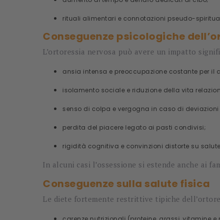
rituali alimentari e connotazioni pseudo-spiritual
Conseguenze psicologiche dell’o
L’ortoressia nervosa può avere un impatto signif
ansia intensa e preoccupazione costante per il c
isolamento sociale e riduzione della vita relazio
senso di colpa e vergogna in caso di deviazioni 
perdita del piacere legato ai pasti condivisi;
rigidità cognitiva e convinzioni distorte su salut
In alcuni casi l’ossessione si estende anche ai fam
Conseguenze sulla salute fisica
Le diete fortemente restrittive tipiche dell’orto
carenze nutrizionali (proteine, grassi, vitamine e 