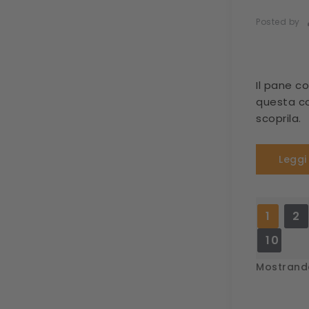
Posted by
Il pane c
questa co
scoprila.
Leggi
1
2
10
Mostrando