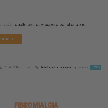
a: tutto quello che devi sapere per star bene.
 tutto
Staff Edizionilswr
Salute e benessere
views
4786