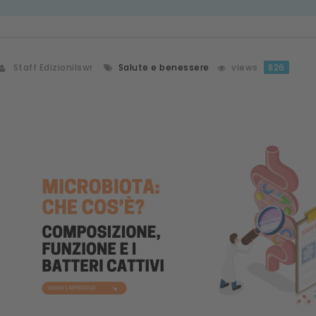
Staff Edizionilswr
Salute e benessere
views
826