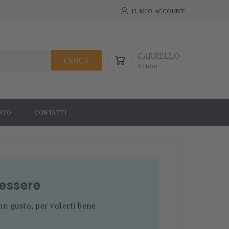
IL MIO ACCOUNT
CARRELLO
CERCA
0 Item
RTO
CONTATTI
nessere
on gusto, per volerti bene