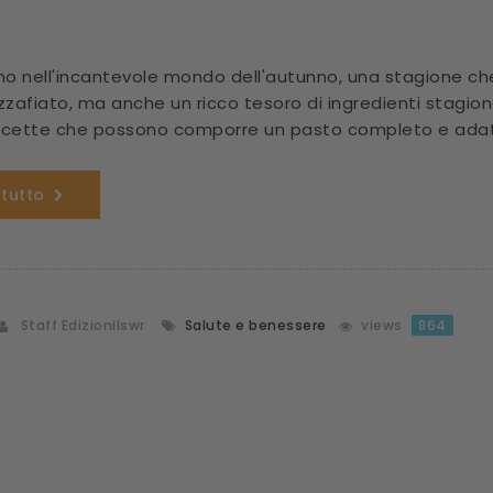
mo nell'incantevole mondo dell'autunno, una stagione che
zafiato, ma anche un ricco tesoro di ingredienti stagional
ricette che possono comporre un pasto completo e adat
 tutto
Staff Edizionilswr
Salute e benessere
views
864