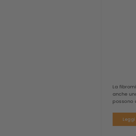
La fibrom
anche una 
possono a
Leggi