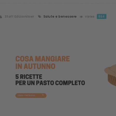
Staff Edizionilswr
Salute e benessere
views
884