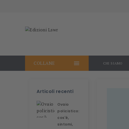

COLLANE
CHI SIAMO
Articoli recenti
Ovaio
policistico:
cos'è,
sintomi,