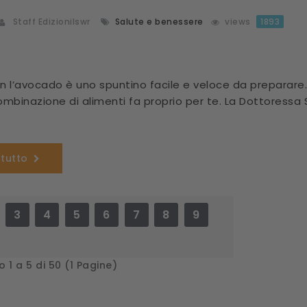
Staff Edizionilswr
Salute e benessere
views
1893
on l’avocado è uno spuntino facile e veloce da preparare
mbinazione di alimenti fa proprio per te. La Dottoressa Se
 tutto
3
4
5
6
7
8
9
 1 a 5 di 50 (1 Pagine)