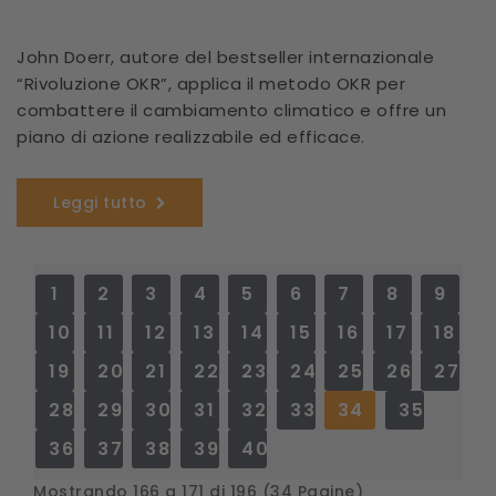
John Doerr, autore del bestseller internazionale
“Rivoluzione OKR”, applica il metodo OKR per
combattere il cambiamento climatico e offre un
piano di azione realizzabile ed efficace.
Leggi tutto
1
2
3
4
5
6
7
8
9
10
11
12
13
14
15
16
17
18
19
20
21
22
23
24
25
26
27
28
29
30
31
32
33
34
35
36
37
38
39
40
Mostrando 166 a 171 di 196 (34 Pagine)