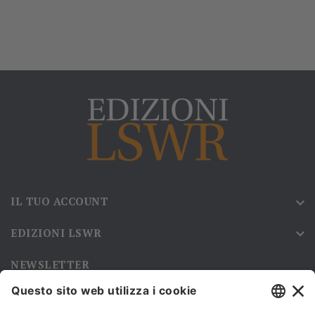
IL TUO ACCOUNT

EDIZIONI LSWR

NEWSLETTER
Iscriviti alla nostra newsletter e rimani sempre aggiornato sulle
promozioni!