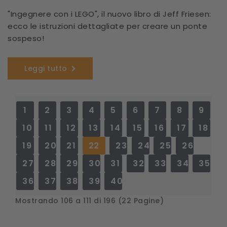
"Ingegnere con i LEGO", il nuovo libro di Jeff Friesen:
ecco le istruzioni dettagliate per creare un ponte
sospeso!
Leggi tutto
1
2
3
4
5
6
7
8
9
10
11
12
13
14
15
16
17
18
19
20
21
22
23
24
25
26
27
28
29
30
31
32
33
34
35
36
37
38
39
40
Mostrando 106 a 111 di 196 (22 Pagine)