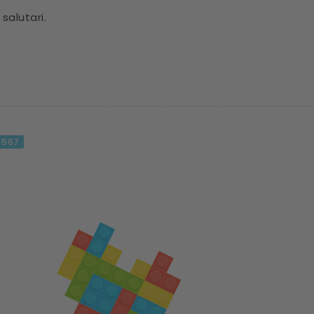
salutari.
567