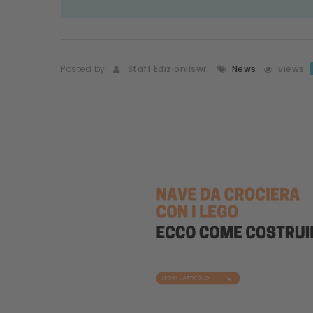
Posted by
Staff Edizionilswr
News
views