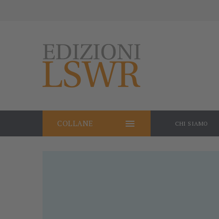

COLLANE
CHI SIAMO