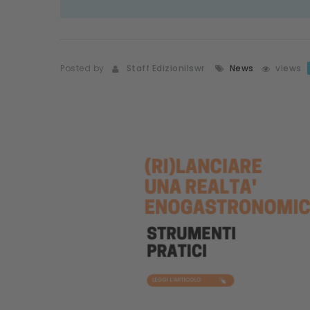
Posted by
Staff Edizionilswr
News
views