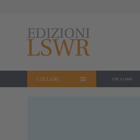

COLLANE
CHI SIAMO