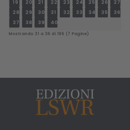
19
20
21
22
23
24
25
26
27
28
29
30
31
32
33
34
35
36
37
38
39
40
Mostrando 31 a 36 di 196 (7 Pagine)