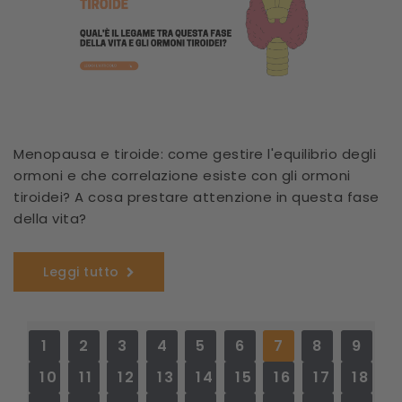
Menopausa e tiroide: come gestire l'equilibrio degli
ormoni e che correlazione esiste con gli ormoni
tiroidei? A cosa prestare attenzione in questa fase
della vita?
Leggi tutto
1
2
3
4
5
6
7
8
9
10
11
12
13
14
15
16
17
18