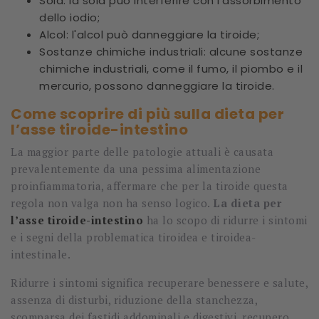
Soia: la soia può interferire con l'assorbimento
dello iodio;
Alcol: l'alcol può danneggiare la tiroide;
Sostanze chimiche industriali: alcune sostanze
chimiche industriali, come il fumo, il piombo e il
mercurio, possono danneggiare la tiroide.
Come scoprire di più sulla dieta per
l’asse tiroide-intestino
La maggior parte delle patologie attuali è causata
prevalentemente da una pessima alimentazione
proinfiammatoria, affermare che per la tiroide questa
regola non valga non ha senso logico.
La dieta per
l’asse tiroide-intestino
ha lo scopo di ridurre i sintomi
e i segni della problematica tiroidea e tiroidea-
intestinale.
Ridurre i sintomi significa recuperare benessere e salute,
assenza di disturbi, riduzione della stanchezza,
scomparsa dei fastidi addominali e digestivi, recupero