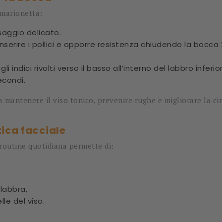
 marionetta:
saggio delicato.
a, inserire i pollici e opporre resistenza chiudendo la boc
gli indici rivolti verso il basso all’interno del labbro inf
econdi.
 mantenere il viso tonico, prevenire rughe e migliorare la ci
tica facciale
routine quotidiana permette di:
 labbra,
lle del viso.