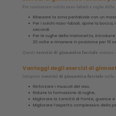
Per contrastare solchi naso-labiali e rughe della
Rilassare la zona perilabiale con un mas
Per i solchi naso-labiali, aprire la bocc
secondi.
Per le rughe della marionetta, introdurre 
20 volte e rimanere in posizione per 10 s
Questi
esercizi di ginnastica facciale
aiutano a
Vantaggi degli esercizi di ginnas
Integrare
esercizi di ginnastica facciale
nella 
Rinforzare i muscoli del viso,
Ridurre la formazione di rughe,
Migliorare la tonicità di fronte, guance e
Migliorare l’aspetto complessivo della pe