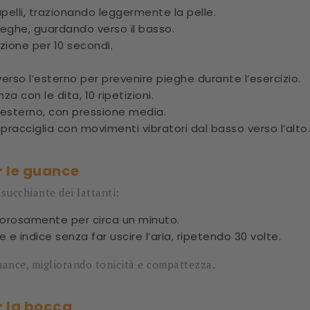
apelli, trazionando leggermente la pelle.
ieghe, guardando verso il basso.
zione per 10 secondi.
erso l’esterno per prevenire pieghe durante l’esercizio.
 con le dita, 10 ripetizioni.
’esterno, con pressione media.
pracciglia con movimenti vibratori dal basso verso l’alto.
r le guance
 succhiante dei lattanti:
vigorosamente per circa un minuto.
e indice senza far uscire l’aria, ripetendo 30 volte.
uance, migliorando tonicità e compattezza.
r la bocca