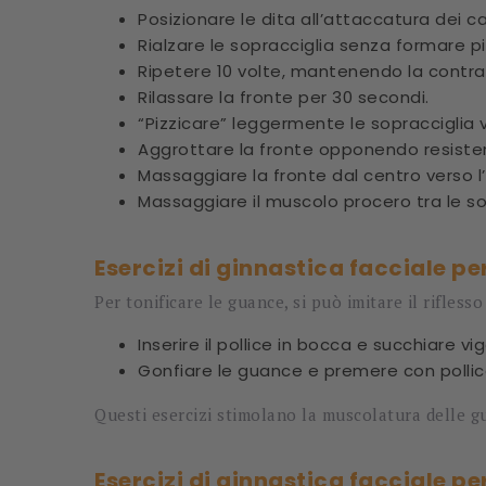
Posizionare le dita all’attaccatura dei c
Rialzare le sopracciglia senza formare p
Ripetere 10 volte, mantenendo la contra
Rilassare la fronte per 30 secondi.
“Pizzicare” leggermente le sopracciglia v
Aggrottare la fronte opponendo resistenza
Massaggiare la fronte dal centro verso l
Massaggiare il muscolo procero tra le so
Esercizi di ginnastica facciale pe
Per tonificare le guance, si può imitare il riflesso
Inserire il pollice in bocca e succhiare 
Gonfiare le guance e premere con pollice 
Questi esercizi stimolano la muscolatura delle g
Esercizi di ginnastica facciale pe