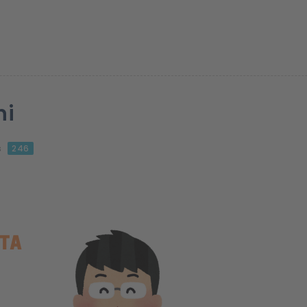
ni
s
246