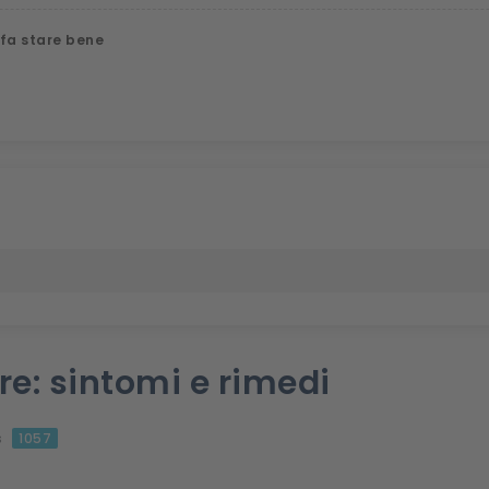
 fa stare bene
re: sintomi e rimedi
s
1057