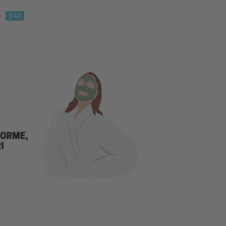
s
242