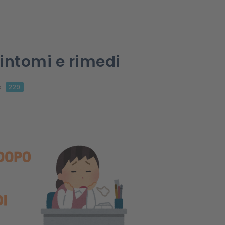
sintomi e rimedi
s
229