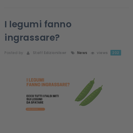
I legumi fanno
ingrassare?
Posted by
Staff Edizionilswr
News
views
202