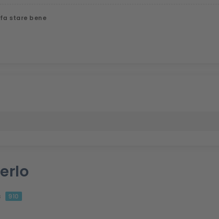
 fa stare bene
erlo
s
910