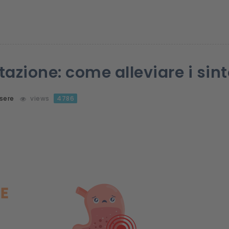
tazione: come alleviare i sin
sere
views
4786