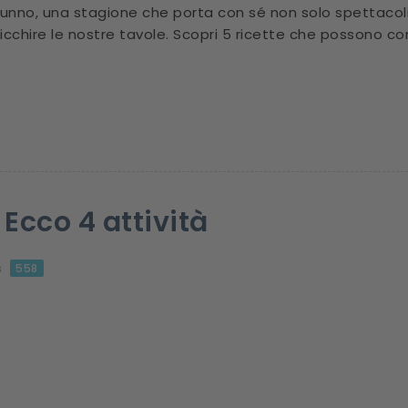
tunno, una stagione che porta con sé non solo spettacoli
arricchire le nostre tavole. Scopri 5 ricette che posson
Ecco 4 attività
s
558