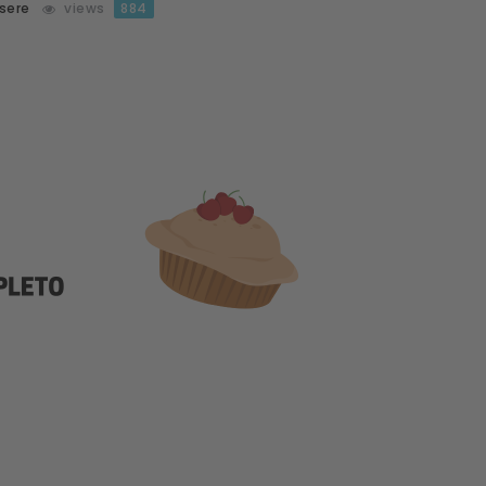
sere
views
884