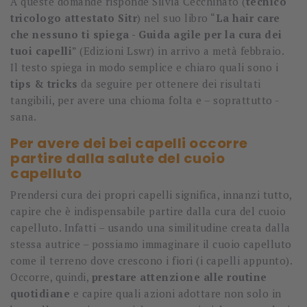
A queste domande risponde Silvia Cecchinato (
tecnico
tricologo attestato Sitr
) nel suo libro “
La hair care
che nessuno ti spiega - Guida agile per la cura dei
tuoi capelli
” (Edizioni Lswr) in arrivo a metà febbraio.
Il testo spiega in modo semplice e chiaro quali sono i
tips & tricks
da seguire per ottenere dei risultati
tangibili, per avere una chioma folta e – soprattutto -
sana.
Per avere dei bei capelli occorre
partire dalla salute del cuoio
capelluto
Prendersi cura dei propri capelli significa, innanzi tutto,
capire che è indispensabile partire dalla cura del cuoio
capelluto. Infatti – usando una similitudine creata dalla
stessa autrice – possiamo immaginare il cuoio capelluto
come il terreno dove crescono i fiori (i capelli appunto).
Occorre, quindi,
prestare attenzione alle routine
quotidiane
e capire quali azioni adottare non solo in