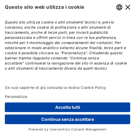
Iscriviti alla nostra newsletter e rimani sempre aggiornato sulle
promozioni!
Modalità di acquisto e tempi di spedizione
Diritto di recesso
Privacy policy
Termini e condizioni d'uso
© 2026 - La Tribuna S.r.l. | P.IVA 01702840180 | C.F.
01107460337
Responsabile della Protezione dei Dati: dpo@lswr.it
Viale Enrico Forlanini, 21 - 20134 Milano (MI)
ordinilswr@lswr.it - 02.88184.270