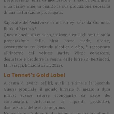
L’espressione “
birra da meditazione
” si addice senz’altro
a un barley wine, in quanto la sua produzione necessita
di una maturazione prolungata.
Sapevate dell’esistenza di un barley wine da Guinness
Book of Records?
Questo aneddoto curioso, insieme a consigli pratici sulla
preparazione della birra home made, ricette,
accostamenti tra bevanda alcolica e cibo, è raccontato
all’interno del volume Barley Wine: conoscere,
degustare e produrre la regina delle birre (D. Bertinotti,
M. Faraggi, Edizioni Lswr, 2022).
La Tennet’s Gold Label
A causa di eventi bellici, quali la Prima e la Seconda
Guerra Mondiale, il mondo birrario fu messo a dura
prova: scarse risorse economiche da parte dei
consumatori, distruzione di impianti produttivi,
diminuzione delle materie prime.
Nonostante ciò, durante il dopoguerra, vi era la volontà,