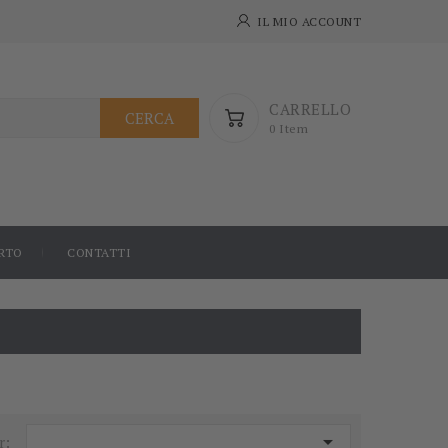
IL MIO ACCOUNT
CARRELLO
CERCA
0 Item
RTO
CONTATTI

r: