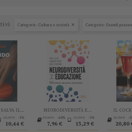
-5%
-60%
tivi
Categorie: Cultura e società
Categorie: Grandi passio

SALVA IL...
NEURODIVERSITÀ E...
IL COCK
rezzo
Prezzo
Prezzo
Prezzo
Prezzo
Prezzo
Prezzo
-5%
-60%
-5%
-
10,99 €
19,90 €
13,99 €
21,90 €
base
base
Prezzo
base
base
10,44 €
7,96 €
13,29 €
20,80 