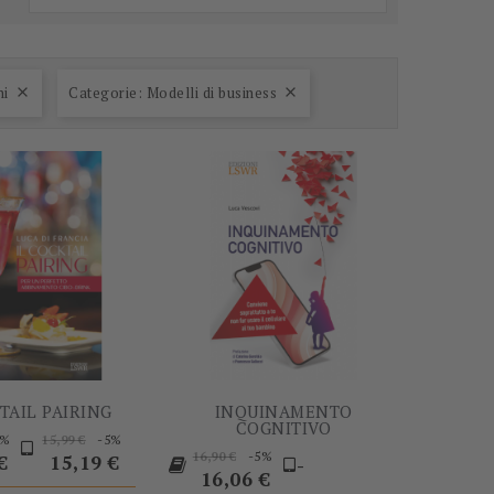
-5%
-5%
ni
Categorie: Modelli di business


TAIL PAIRING
INQUINAMENTO
COGNITIVO
Prezzo
Prezzo
Prezzo
5%
-5%
15,99 €
Prezzo
Prezzo
-5%
base
16,90 €
€
15,19 €
-
base
16,06 €