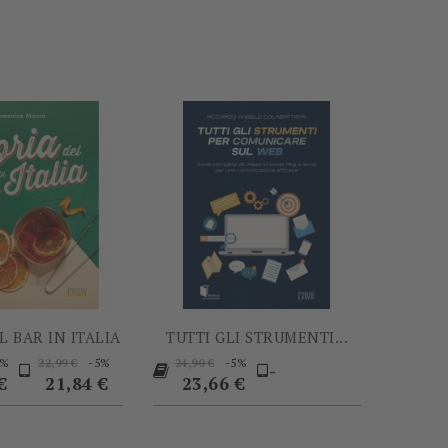
-5%
-5%
L BAR IN ITALIA
TUTTI GLI STRUMENTI...
Prezzo
Prezzo
Prezzo
Prezzo
Prezzo
5%
-5%
-5%
22,99 €
24,90 €
-
base
base
€
21,84 €
23,66 €