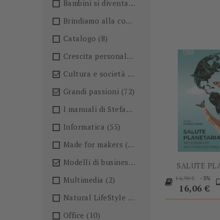
Bambini si diventa
(4)
Brindiamo alla conoscenza!🍺
(27)
Catalogo
(8)
Crescita personale
(36)
Cultura e società
(36)

Grandi passioni
(72)

I manuali di Stefano Anselmo
(6)
Informatica
(55)
Made for makers
(13)
Modelli di business
(57)

SALUTE PL
Prezzo
P
-5%
Multimedia
(2)
16,90 €
base
16,06 €
Natural LifeStyle
(4)
Office
(10)