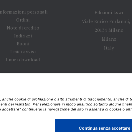
Informazioni personali
Edizioni Lswr
Ordini
Viale Enrico Forlanini,
Note di credito
20134 Milano
Indirizzi
Milano
Buoni
Italy
I miei avvisi
I miei download
 tempi di spedizione
|
Diritto di recesso
|
Privacy policy
|
Ter
 2026 - La Tribuna S.r.l. | P.IVA 01702840180 | C.F. 011074603
Responsabile della Protezione dei Dati: dpo@lswr.it
Viale Enrico Forlanini, 21 - 20134 Milano (MI)
ordinilswr@lswr.it - 02.88184.270