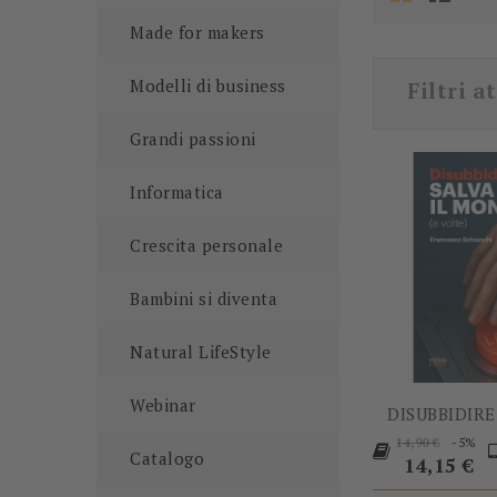
Made for makers
Modelli di business
Filtri at
Grandi passioni
Informatica
Crescita personale
Bambini si diventa
Natural LifeStyle
Webinar
DISUBBIDIRE 
Prezzo
P
-5%
14,90 €
Catalogo
base
14,15 €