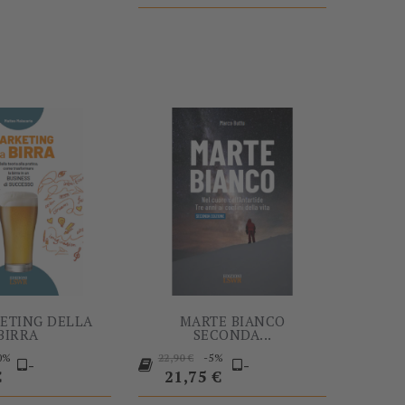
-60%
-5%
KETING DELLA
MARTE BIANCO
BIRRA
SECONDA...
Prezzo
Prezzo
0%
-5%
22,90 €
-
-
o
base
€
21,75 €