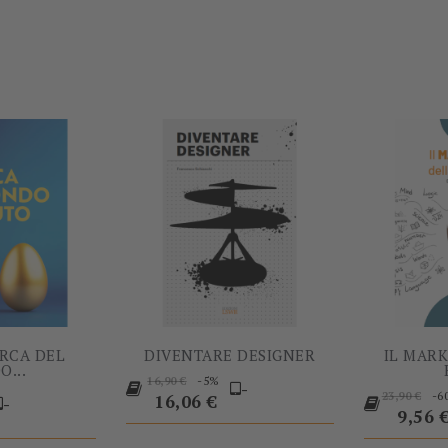
-5%
-5%
ERCA DEL
DIVENTARE DESIGNER
IL MAR
O...
Prezzo
Prezzo
-5%
16,90 €
-
rezzo
Prezzo
-6
base
23,90 €
16,06 €
-
base
Prezz
9,56 