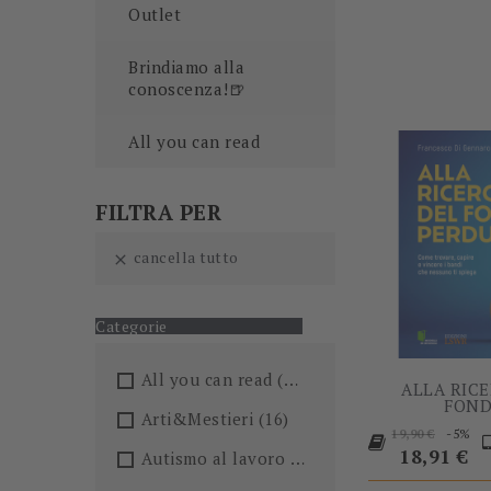
Outlet
Brindiamo alla
conoscenza!🍺
All you can read
FILTRA PER
cancella tutto

Categorie
All you can read
(205)
ALLA RIC
FOND
Arti&Mestieri
(16)
Prezzo
P
-5%
19,90 €
base
18,91 €
Autismo al lavoro
(5)