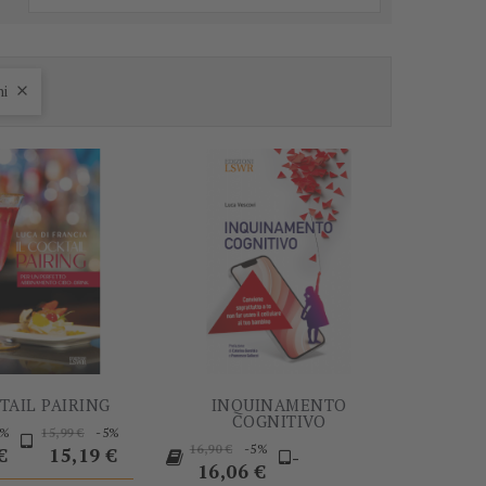
-5%
-5%
ni

TAIL PAIRING
INQUINAMENTO
COGNITIVO
Prezzo
Prezzo
Prezzo
5%
-5%
15,99 €
Prezzo
Prezzo
-5%
base
16,90 €
€
15,19 €
-
base
16,06 €