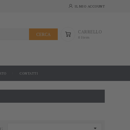
IL MIO ACCOUNT
CARRELLO
CERCA
0 Item
RTO
CONTATTI

r: