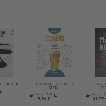
-5%
-60%
 DESIGNER
IL MARKETING DELLA
MART
BIRRA
SE
rezzo
-
Prezzo
Prezzo
-60%
-
23,90 €
22,90 €
-
base
Prezzo
base
9,56 €
21,75 