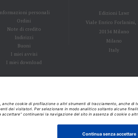
Informazioni personali
Edizioni Lswr
Ordini
Viale Enrico Forlanini,
Note di credito
20134 Milano
Indirizzi
Milano
Buoni
Italy
I miei avvisi
I miei download
 tempi di spedizione
|
Diritto di recesso
|
Privacy policy
|
Ter
 2026 - La Tribuna S.r.l. | P.IVA 01702840180 | C.F. 011074603
Responsabile della Protezione dei Dati: dpo@lswr.it
Viale Enrico Forlanini, 21 - 20134 Milano (MI)
ordinilswr@lswr.it - 02.88184.270