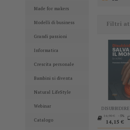
Made for makers
Modelli di business
Filtri at
Grandi passioni
Informatica
Crescita personale
Bambini si diventa
Natural LifeStyle
Webinar
DISUBBIDIRE 
Prezzo
P
-5%
14,90 €
Catalogo
base
14,15 €