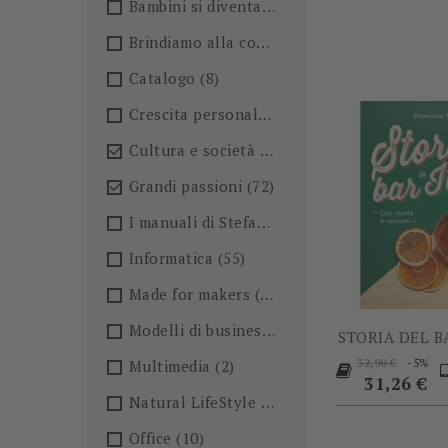
Bambini si diventa
(4)
Brindiamo alla conoscenza!🍺
(27)
Catalogo
(8)
Crescita personale
(36)
Cultura e società
(36)

Grandi passioni
(72)

I manuali di Stefano Anselmo
(6)
Informatica
(55)
Made for makers
(13)
Modelli di business
(57)
STORIA DEL B
Prezzo
P
-5%
Multimedia
(2)
32,90 €
base
31,26 €
Natural LifeStyle
(4)
Office
(10)