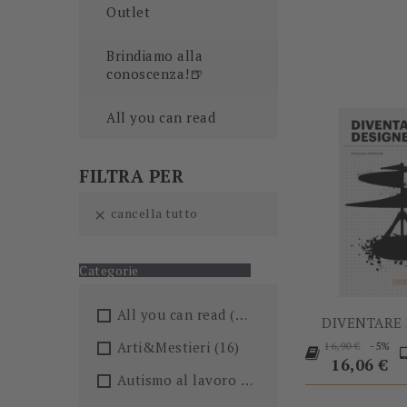
Outlet
Brindiamo alla
conoscenza!🍺
All you can read
FILTRA PER
cancella tutto

Categorie
All you can read
(205)
DIVENTARE
Prezzo
P
Arti&Mestieri
(16)
-5%
16,90 €
base
16,06 €
Autismo al lavoro
(5)