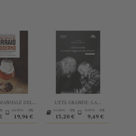
-5%
-5%
MANUALE DEL...
L’ETÀ GRANDE: LA...
Prezzo
Prezzo
Prezzo
Prezzo
Prezzo
Prezzo
Prezzo
5%
-5%
-5%
-5%
20,99 €
13,90 €
9,99 €
base
base
base
€
19,94 €
13,20 €
9,49 €