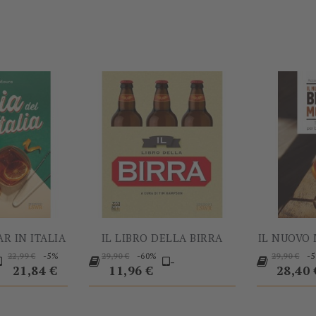
-5%
-60%
AR IN ITALIA
IL LIBRO DELLA BIRRA
IL NUOVO 
rezzo
Prezzo
Prezzo
Prezzo
Prezzo
-5%
-60%
-
22,99 €
29,90 €
29,90 €
-
base
base
Prezzo
base
21,84 €
11,96 €
28,40 