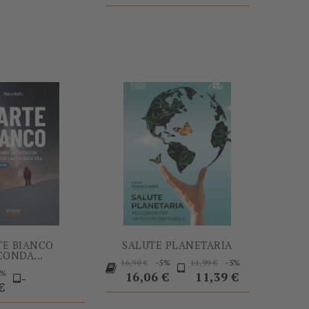
-5%
-5%
E BIANCO
SALUTE PLANETARIA
CONDA...
Prezzo
Prezzo
Prezzo
Prezzo
-5%
-5%
16,90 €
11,99 €
Prezzo
5%
base
base
16,06 €
11,39 €
-
€