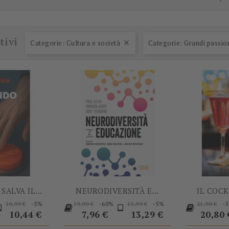
-5%
-60%
tivi
Categorie: Cultura e società
Categorie: Grandi passio

SALVA IL...
NEURODIVERSITÀ E...
IL COCK
rezzo
Prezzo
Prezzo
Prezzo
Prezzo
Prezzo
Prezzo
-5%
-60%
-5%
-
10,99 €
19,90 €
13,99 €
21,90 €
base
base
Prezzo
base
base
10,44 €
7,96 €
13,29 €
20,80 