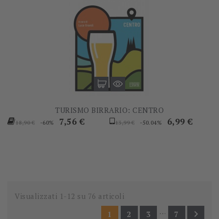
TURISMO BIRRARIO: CENTRO
Prezzo
Prezzo
Prezzo
Prezzo
7,56 €
6,99 €
-60%
-50.04%
18,90 €
13,99 €
base
base
Visualizzati 1-12 su 76 articoli
…

1
2
3
7