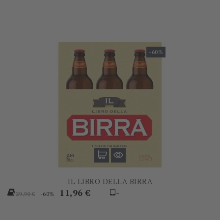
-60%
IL LIBRO DELLA BIRRA
Prezzo
Prezzo
11,96 €
-
-60%
29,90 €
base