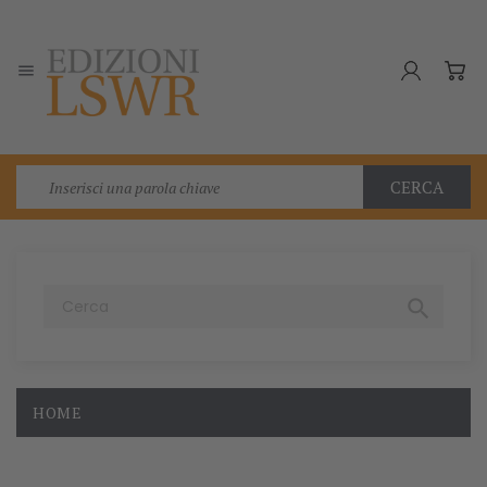

CERCA

HOME