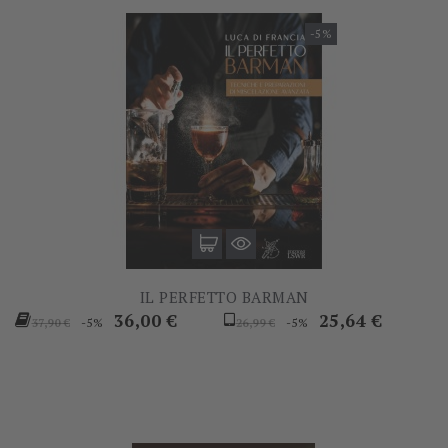
-5%
IL PERFETTO BARMAN
Prezzo
Prezzo
Prezzo
Prezzo
36,00 €
25,64 €
-5%
-5%
37,90 €
26,99 €
base
base