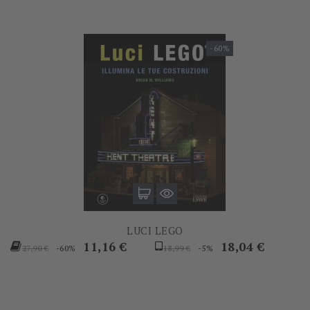
-60%
LUCI LEGO
Prezzo
Prezzo
Prezzo
Prezzo
11,16 €
18,04 €
-60%
-5%
27,90 €
18,99 €
base
base