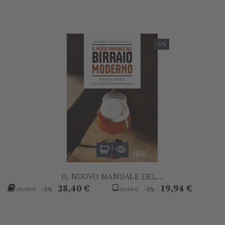
-5%
IL NUOVO MANUALE DEL...
Prezzo
Prezzo
Prezzo
Prezzo
28,40 €
19,94 €
-5%
-5%
29,90 €
20,99 €
base
base