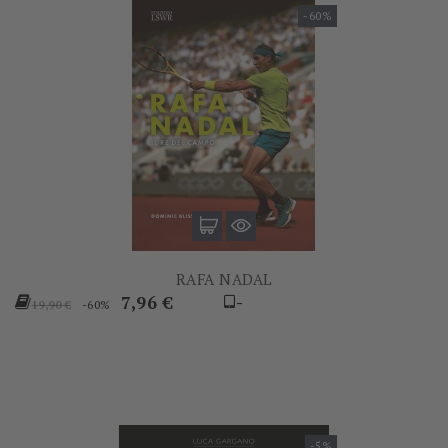
-60%
RAFA NADAL
Prezzo
Prezzo
7,96 €
-
-60%
19,90 €
base
-5%