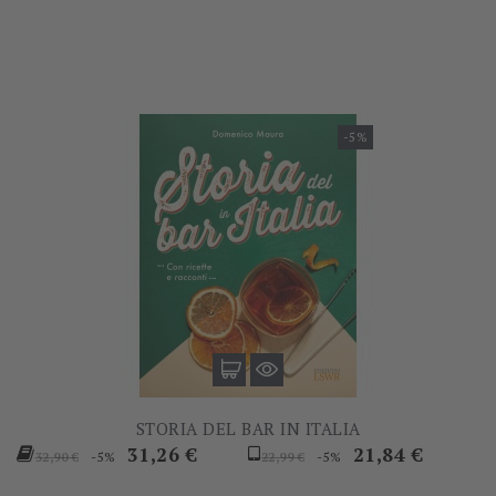
base
-5%
STORIA DEL BAR IN ITALIA
Prezzo
Prezzo
Prezzo
Prezzo
31,26 €
21,84 €
-5%
-5%
32,90 €
22,99 €
base
base