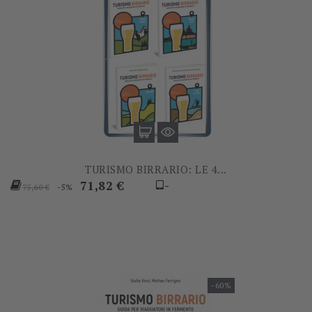
TURISMO BIRRARIO: LE 4...
Prezzo
Prezzo
71,82 €
-
-5%
75,60 €
base
-60%