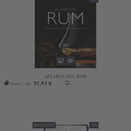
ATLANTE DEL RUM
Prezzo
Prezzo
37,91 €
-
-5%
39,90 €
base
PACCHETTO
-5%