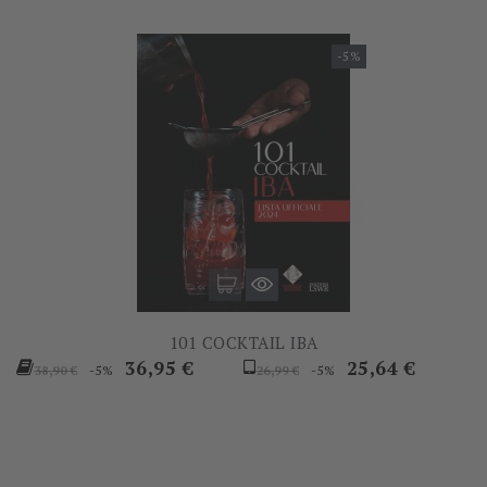
-5%
101 COCKTAIL IBA
Prezzo
Prezzo
Prezzo
Prezzo
36,95 €
25,64 €
-5%
-5%
38,90 €
26,99 €
base
base