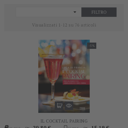

FILTRO
Visualizzati 1-12 su 76 articoli
-5%
IL COCKTAIL PAIRING
Prezzo
Prezzo
Prezzo
Prezzo
20,80 €
15,19 €