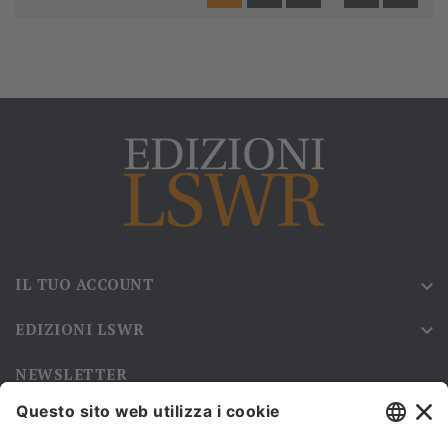
IL TUO ACCOUNT

EDIZIONI LSWR

NEWSLETTER
Iscriviti alla nostra newsletter e rimani sempre aggiornato sulle
promozioni!