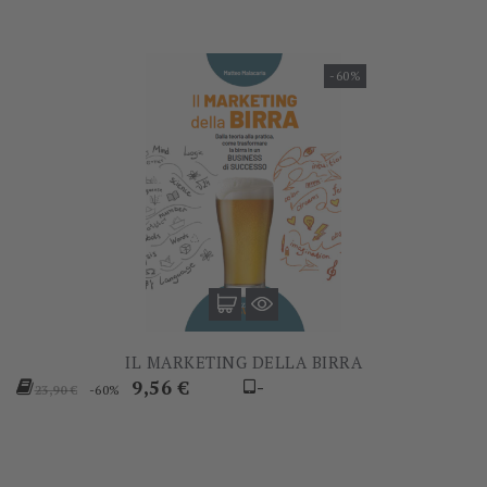
-60%
IL MARKETING DELLA BIRRA
Prezzo
Prezzo
9,56 €
-
-60%
23,90 €
base