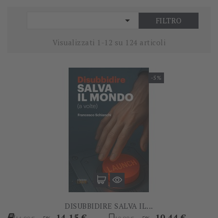

FILTRO
Visualizzati 1-12 su 124 articoli
-5%
DISUBBIDIRE SALVA IL...
Prezzo
Prezzo
Prezzo
Prezzo
14,15 €
10,44 €