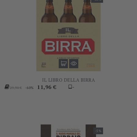
IL LIBRO DELLA BIRRA
Prezzo
Prezzo
11,96 €
-
-60%
29,90 €
base
-5%