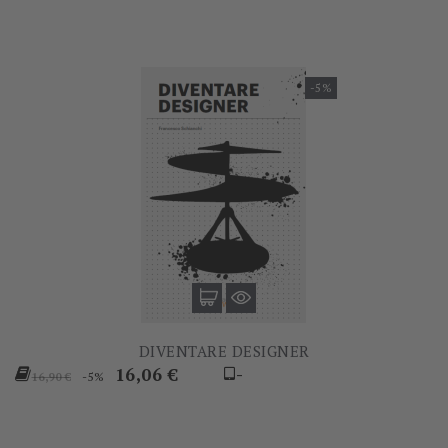
-5%
DIVENTARE DESIGNER
Prezzo
Prezzo
16,06 €
-
-5%
16,90 €
base