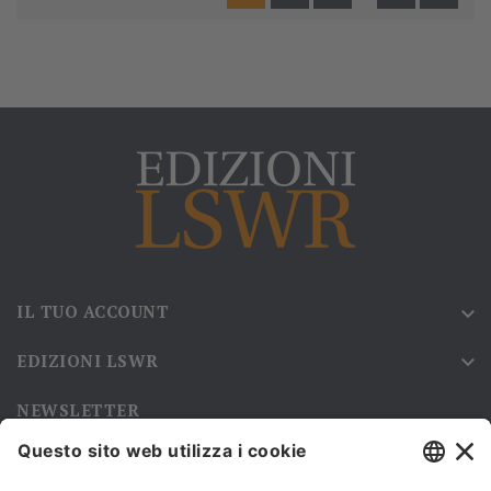
IL TUO ACCOUNT

EDIZIONI LSWR

NEWSLETTER
Iscriviti alla nostra newsletter e rimani sempre aggiornato sulle
promozioni!