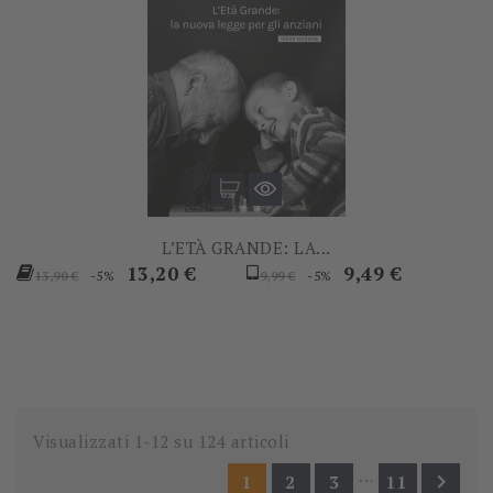
L’ETÀ GRANDE: LA...
Prezzo
Prezzo
Prezzo
Prezzo
13,20 €
9,49 €
-5%
-5%
13,90 €
9,99 €
base
base
Visualizzati 1-12 su 124 articoli
…

1
2
3
11