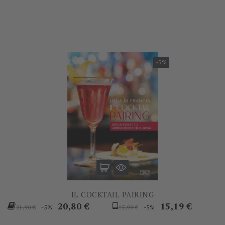
base
base
-5%
IL COCKTAIL PAIRING
Prezzo
Prezzo
Prezzo
Prezzo
20,80 €
15,19 €
-5%
-5%
21,90 €
15,99 €
base
base