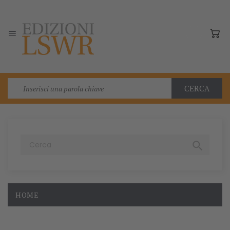

CERCA

HOME