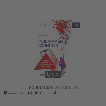
-5%
INQUINAMENTO COGNITIVO
Prezzo
Prezzo
16,06 €
-
-5%
16,90 €
base