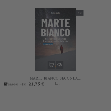
-5%
MARTE BIANCO SECONDA...
Prezzo
Prezzo
21,75 €
-
-5%
22,90 €
base