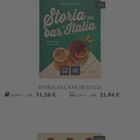
-5%
STORIA DEL BAR IN ITALIA
Prezzo
Prezzo
Prezzo
Prezzo
31,26 €
21,84 €
-5%
-5%
32,90 €
22,99 €
base
base
-60%