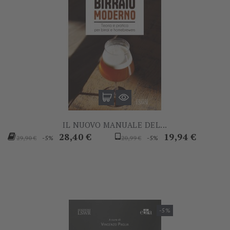
IL NUOVO MANUALE DEL...
Prezzo
Prezzo
Prezzo
Prezzo
28,40 €
19,94 €
-5%
-5%
29,90 €
20,99 €
base
base
-5%