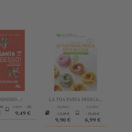
-60%
-10,00 €
 ADESSO…!
LA TUA PASTA FRESCA...
Prezzo
Prezzo
Prezzo
Prezzo
0%
-5%
9,99 €
19,90 €
12,99 €
o
base
base
Prezzo
base
Prezzo
€
9,49 €
-10,00 €
-10,00 €
9,90 €
6,99 €