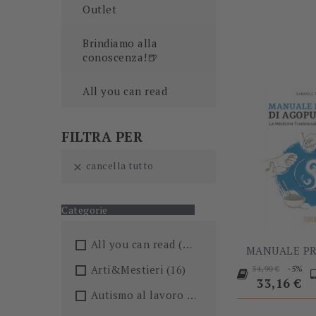
Outlet
Brindiamo alla
conoscenza!🍺
All you can read
FILTRA PER
cancella tutto

Categorie
All you can read
(205)
MANUALE PRA
Prezzo
P
Arti&Mestieri
(16)
-5%
34,90 €
base
33,16 €
Autismo al lavoro
(5)