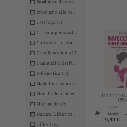
Bambini si diventa
(4)
Brindiamo alla conoscenza!🍺
(27)
Catalogo
(8)
Crescita personale
(36)
Cultura e società
(36)
Grandi passioni
(72)
I manuali di Stefano Anselmo
(6)
Informatica
(55)
Made for makers
(13)
Modelli di business
(57)
INVECCHIA
UNA.
Multimedia
(2)
Prezzo
20,90 €
base
Pr
Natural LifeStyle
(4)

-11,00 €
9,90 €
Office
(10)