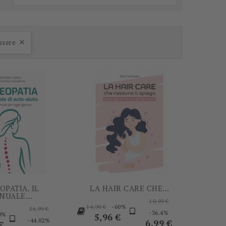
-60%
-60%
ssere

OPATIA. IL
LA HAIR CARE CHE...
NUALE...
Prezzo
10,99 €
Prezzo
Prezzo
-60%
14,90 €
24,99 €
base
Prezzo
-36.4%
0%
base
Prezzo
5,96 €
base
Prezzo
-44.02%
6,99 €
o
€