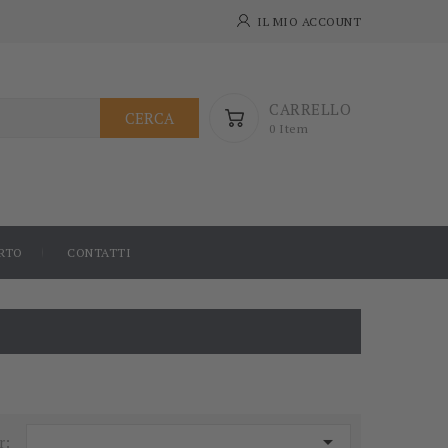
IL MIO ACCOUNT
CARRELLO
CERCA
0 Item
RTO
CONTATTI

r: