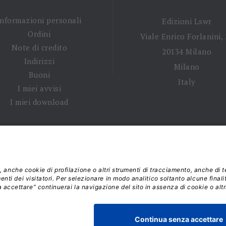
Informazioni personali
Edizioni Lswr
Ordini
Viale Enrico Forlanini,
Note di credito
20134 Milano
Indirizzi
Milano
Buoni
Italy
I miei avvisi
I miei download
 tempi di spedizione
|
Diritto di recesso
|
Privacy policy
|
Ter
 2026 - La Tribuna S.r.l. | P.IVA 01702840180 | C.F. 011074603
Responsabile della Protezione dei Dati: dpo@lswr.it
Viale Enrico Forlanini, 21 - 20134 Milano (MI)
ordinilswr@lswr.it - 02.88184.270