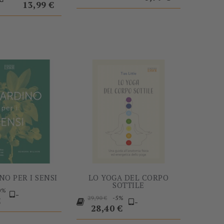
13,99 €
-60%
-5%
NO PER I SENSI
LO YOGA DEL CORPO
SOTTILE
0%
-
Prezzo
Prezzo
-5%
o
29,90 €
€
-
base
28,40 €