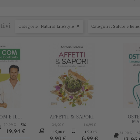
-5%
-15,00 €
tivi
Categorie: Natural LifeStyle
Categorie: Salute e bene

M E IL...
AFFETTI & SAPORI
OSTE
MA
rezzo
Prezzo
Prezzo
Prezzo
Prezzo
-5%
20,99 €
24,90 €
16,99 €
base
base
Prezzo
base
Prezzo
19,94 €
Prezzo
-15,00 €
-15,00 €
-6
34,90 €
9,90 €
6,99 €
base
Prezz
13,96 