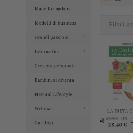
Made for makers
Modelli di business
Filtri at
Grandi passioni
Informatica
Crescita personale
Bambini si diventa
Natural LifeStyle
Webinar
LA DIETA CO
Prezzo
P
-5%
29,90 €
Catalogo
base
28,40 €