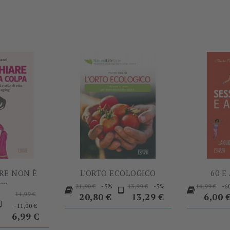
-11,00 €
-5%
RE NON È
L'ORTO ECOLOGICO
60 E
..
Prezzo
Prezzo
Prezzo
Prezzo
Prezzo
-5%
-5%
-6
21,90 €
13,99 €
14,99 €
Prezzo
14,99 €
base
base
base
Prezz
20,80 €
13,29 €
6,00 
ezzo
base
Prezzo
-11,00 €
6,99 €