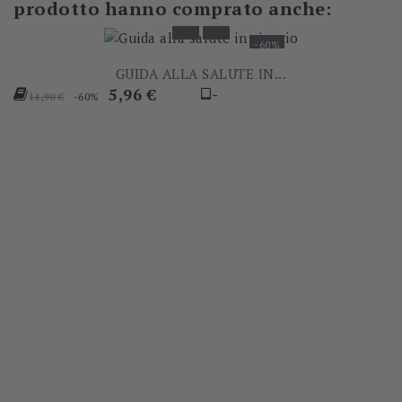
prodotto hanno comprato anche:
-60%
GUIDA ALLA SALUTE IN...
Prezzo
Prezzo
5,96 €
-
-60%
14,90 €
base