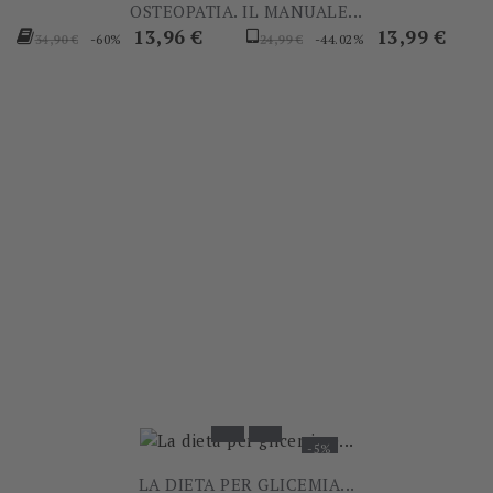
OSTEOPATIA. IL MANUALE...
Prezzo
Prezzo
Prezzo
Prezzo
13,96 €
13,99 €
-60%
-44.02%
34,90 €
24,99 €
base
base
-5%
LA DIETA PER GLICEMIA...