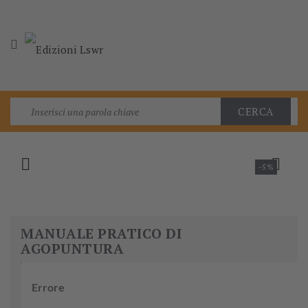

CERCA


-5%
MANUALE PRATICO DI
AGOPUNTURA