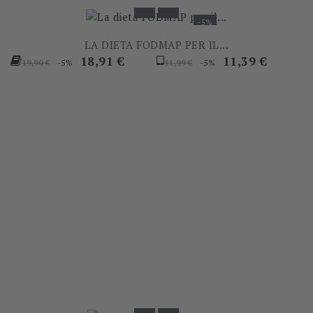
-5%
LA DIETA FODMAP PER IL...
Prezzo
Prezzo
Prezzo
Prezzo
18,91 €
11,39 €
-5%
-5%
19,90 €
11,99 €
base
base