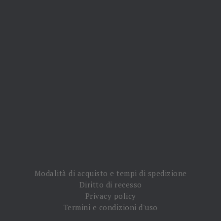


NEWSLETTER
Iscriviti alla nostra newsletter e rimani sempre aggiornato sulle
promozioni!
Modalità di acquisto e tempi di spedizione
Diritto di recesso
Privacy policy
Termini e condizioni d'uso