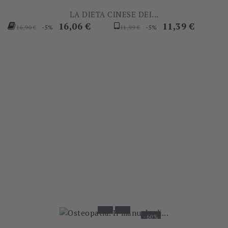
LA DIETA CINESE DEI...
Prezzo
Prezzo
Prezzo
Prezzo
16,06 €
11,39 €
-5%
-5%
16,90 €
11,99 €
base
base
-60%