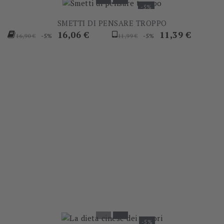
-5%
SMETTI DI PENSARE TROPPO
Prezzo
Prezzo
Prezzo
Prezzo
16,06 €
11,39 €
-5%
-5%
16,90 €
11,99 €
base
base
-5%