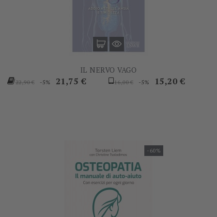
IL NERVO VAGO
Prezzo
Prezzo
Prezzo
Prezzo
21,75 €
15,20 €
-5%
-5%
22,90 €
16,00 €
base
base
-60%