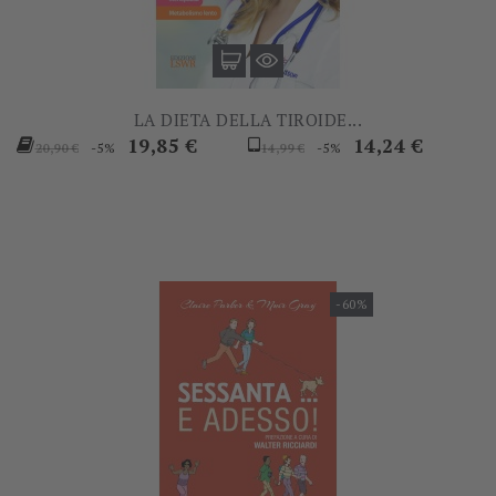
LA DIETA DELLA TIROIDE...
Prezzo
Prezzo
Prezzo
Prezzo
19,85 €
14,24 €
-5%
-5%
20,90 €
14,99 €
base
base
-60%