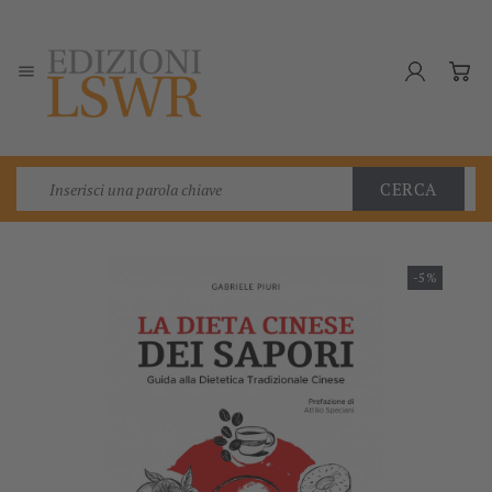

CERCA
-5%