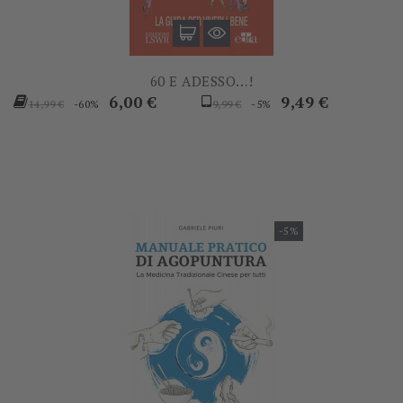
60 E ADESSO…!
Prezzo
Prezzo
Prezzo
Prezzo
6,00 €
9,49 €
-60%
-5%
14,99 €
9,99 €
base
base
-5%