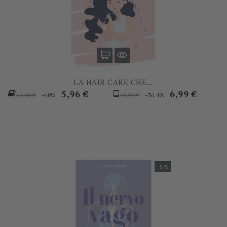
LA HAIR CARE CHE...
Prezzo
Prezzo
Prezzo
Prezzo
5,96 €
6,99 €
-60%
-36.4%
14,90 €
10,99 €
base
base
-5%