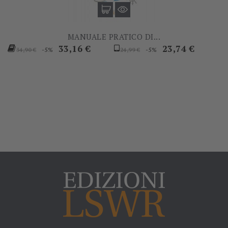
MANUALE PRATICO DI...
Prezzo
Prezzo
Prezzo
Prezzo
33,16 €
23,74 €
-5%
-5%
34,90 €
24,99 €
base
base