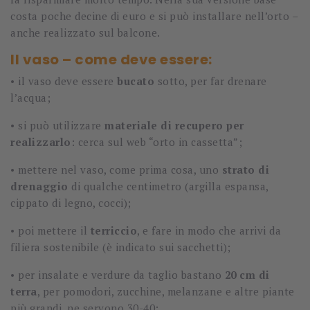
costa poche decine di euro e si può installare nell’orto –
anche realizzato sul balcone.
Il vaso – come deve essere:
• il vaso deve essere
bucato
sotto, per far drenare
l’acqua;
• si può utilizzare
materiale di recupero per
realizzarlo
: cerca sul web “orto in cassetta”;
• mettere nel vaso, come prima cosa, uno
strato di
drenaggio
di qualche centimetro (argilla espansa,
cippato di legno, cocci);
• poi mettere il
terriccio
, e fare in modo che arrivi da
filiera sostenibile (è indicato sui sacchetti);
• per insalate e verdure da taglio bastano
20 cm di
terra
, per pomodori, zucchine, melanzane e altre piante
più grandi, ne servono 30-40;