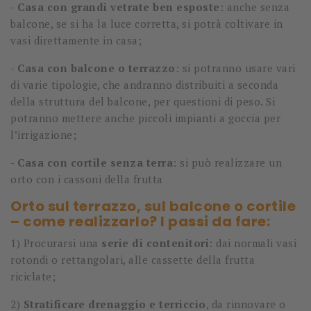
-
Casa con grandi vetrate ben esposte
: anche senza
balcone, se si ha la luce corretta, si potrà coltivare in
vasi direttamente in casa;
-
Casa con balcone o terrazzo
: si potranno usare vari
di varie tipologie, che andranno distribuiti a seconda
della struttura del balcone, per questioni di peso. Si
potranno mettere anche piccoli impianti a goccia per
l’irrigazione;
-
Casa con cortile senza terra
: si può realizzare un
orto con i cassoni della frutta
Orto sul terrazzo, sul balcone o cortile
– come realizzarlo? I passi da fare:
1) Procurarsi una
serie di contenitori
: dai normali vasi
rotondi o rettangolari, alle cassette della frutta
riciclate;
2)
Stratificare drenaggio e terriccio
, da rinnovare o