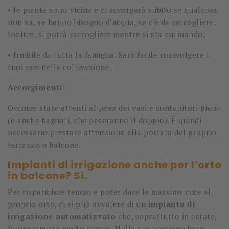
• le piante sono vicine e ci accorgerà subito se qualcosa
non va, se hanno bisogno d’acqua, se c’è da raccogliere.
Inoltre, si potrà raccogliere mentre si sta cucinando;
• fruibile da tutta la famiglia. Sarà facile coinvolgere i
tuoi cari nella coltivazione.
Accorgimenti
:
Occorre stare attenti al peso dei vasi e contenitori pieni
(e anche bagnati, che peseranno il doppio). È quindi
necessario prestare attenzione alla portata del proprio
terrazzo o balcone.
Impianti di irrigazione anche per l’orto
in balcone? Sì.
Per risparmiare tempo e poter dare le massime cure al
proprio orto, ci si può avvalere di un
impianto di
irrigazione automatizzato
che, soprattutto in estate,
fa risparmiare molto tempo. Nella sua versione base