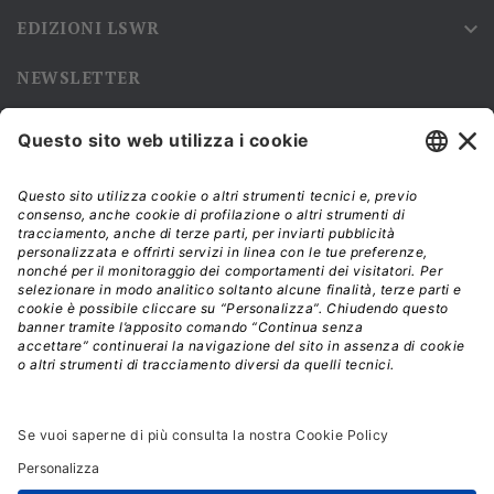
EDIZIONI LSWR

NEWSLETTER
Iscriviti alla nostra newsletter e rimani sempre aggiornato sulle
promozioni!
Modalità di acquisto e tempi di spedizione
Diritto di recesso
Privacy policy
Termini e condizioni d'uso
© 2026 - La Tribuna S.r.l. | P.IVA 01702840180 | C.F.