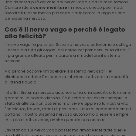
Una risposta può arrivare dal nervo vago e dalla meditazione.
Comprendere
come meditare
in modo corretto può infatti
favorire il rilassamento profondo e migliorare la regolazione
del sistema nervoso.
Cos'è il nervo vago e perché è legato
alla felicità?
Il nervo vago fa parte del Sistema nervoso autonomo e collega
il cervello a tutti gli organi del corpo per prendersi cura di noi. È
il più grande alleato per imparare a rimodellare il sistema
nervoso.
Ma perché occorre rimodellare il sistema nervoso? Per
eliminare o ridurre l'insicurezza interiore e attivare la modalità
di piena fiducia.
Infatti il Sistema nervoso autonomo ha una specifica funzione:
garantirci la sopravvivenza. Se è settato per essere sempre in
stato di allerta, non potremo mai vivere appieno la nostra vita.
Esperienze, traumi, modi di pensare e schemi comportamentali
portano il nostro Sistema nervoso autonomo a essere sempre
in stato di attivazione, anche quando non occorre.
Lavorando sul nervo vago possiamo rimodellare tutte quelle
modalità di sopravvivenza che abbiamo bisogno di rivedere,