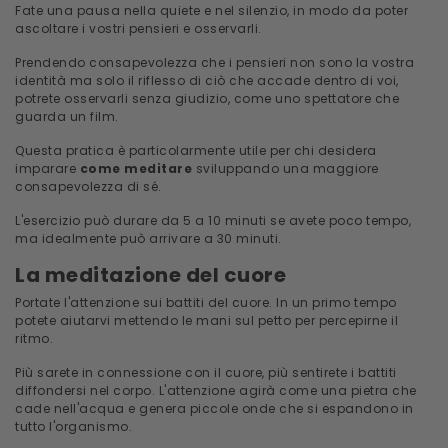
Fate una pausa nella quiete e nel silenzio, in modo da poter
ascoltare i vostri pensieri e osservarli.
Prendendo consapevolezza che i pensieri non sono la vostra
identità ma solo il riflesso di ciò che accade dentro di voi,
potrete osservarli senza giudizio, come uno spettatore che
guarda un film.
Questa pratica è particolarmente utile per chi desidera
imparare
come meditare
sviluppando una maggiore
consapevolezza di sé.
L'esercizio può durare da 5 a 10 minuti se avete poco tempo,
ma idealmente può arrivare a 30 minuti.
La meditazione del cuore
Portate l'attenzione sui battiti del cuore. In un primo tempo
potete aiutarvi mettendo le mani sul petto per percepirne il
ritmo.
Più sarete in connessione con il cuore, più sentirete i battiti
diffondersi nel corpo. L'attenzione agirà come una pietra che
cade nell'acqua e genera piccole onde che si espandono in
tutto l'organismo.