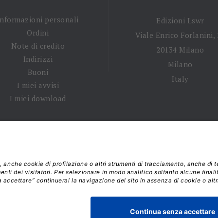
Informazioni personali
Edizioni Lswr
Ordini
Viale Enrico Forlanini,
Note di credito
20134 Milano
Indirizzi
Milano
Buoni
Italy
I miei avvisi
I miei download
 tempi di spedizione
|
Diritto di recesso
|
Privacy policy
|
Ter
 2026 - La Tribuna S.r.l. | P.IVA 01702840180 | C.F. 011074603
Responsabile della Protezione dei Dati: dpo@lswr.it
Viale Enrico Forlanini, 21 - 20134 Milano (MI)
ordinilswr@lswr.it - 02.88184.270