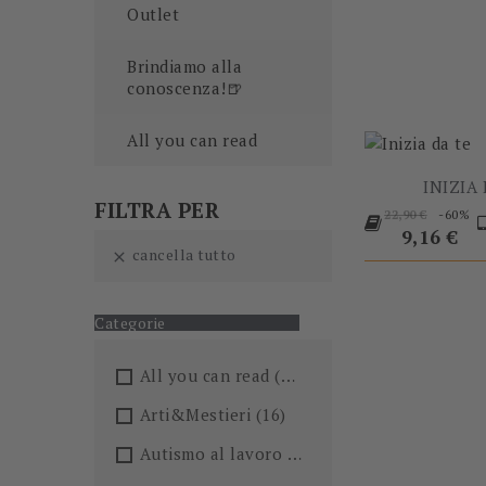
Outlet
-60%
Brindiamo alla
conoscenza!🍺
All you can read
INIZIA
FILTRA PER
Prezzo
-60%
22,90 €
base
Prezzo
9,16 €
cancella tutto

Categorie
All you can read
(205)
Arti&Mestieri
(16)
Autismo al lavoro
(5)