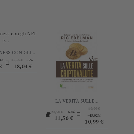
-60%
-60%
NESS CON GLI...
Prezzo
Prezzo
0%
-5%
18,99 €
o
base
€
18,04 €
LA VERITÀ SULLE...
Prezzo
19,99 €
Prezzo
-60%
28,90 €
base
Prezzo
-45.02%
base
Prezzo
11,56 €
10,99 €