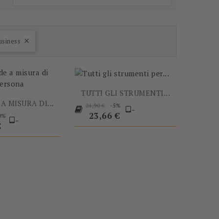
-60%
-5%
usiness

TUTTI GLI STRUMENTI...
Prezzo
Prezzo
A MISURA DI...
-5%
24,90 €
-
base
23,66 €
0%
-
o
€