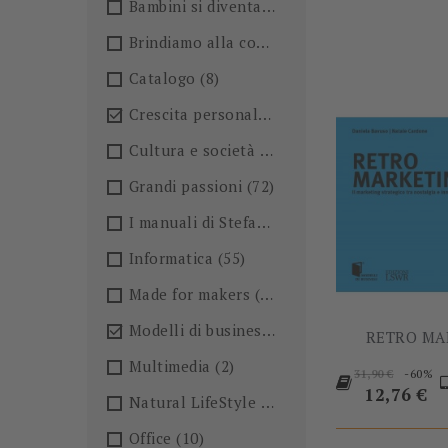
Bambini si diventa
(4)
Brindiamo alla conoscenza!🍺
(27)
Catalogo
(8)
Crescita personale
(36)

Cultura e società
(36)
Grandi passioni
(72)
I manuali di Stefano Anselmo
(6)
Informatica
(55)
Made for makers
(13)
Modelli di business
(57)

RETRO MA
Multimedia
(2)
Prezzo
-60%
31,90 €
base
Prezzo
12,76 €
Natural LifeStyle
(4)
Office
(10)