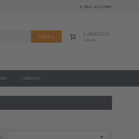
IL MIO ACCOUNT
CARRELLO
CERCA
0 Item
RTO
CONTATTI

r: