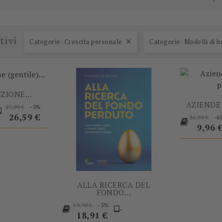
-5%
-5%
tivi
Categorie: Crescita personale
Categorie: Modelli di b

ZIONE...
rezzo
Prezzo
Prezzo
AZIENDE 
-5%
27,99 €
Prezzo
base
26,59 €
-6
24,90 €
base
Prezz
9,96 
ALLA RICERCA DEL
FONDO...
Prezzo
Prezzo
-5%
19,90 €
-
base
18,91 €