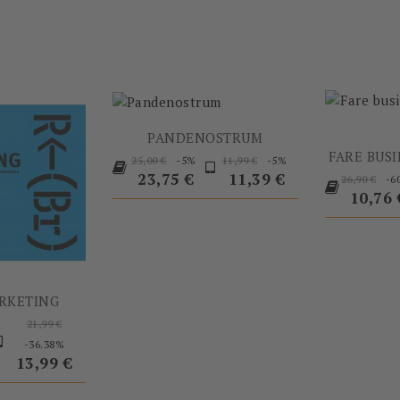
-60%
-5%
PANDENOSTRUM
Prezzo
Prezzo
Prezzo
Prezzo
FARE BUSI
-5%
-5%
25,00 €
11,99 €
Prezzo
base
base
23,75 €
11,39 €
-6
26,90 €
base
Prezz
10,76 
RKETING
Prezzo
21,99 €
base
Prezzo
-36.38%
13,99 €