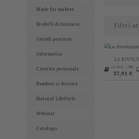
Made for makers
Modelli di business
Filtri at
Grandi passioni
Informatica
LA RIVOLU
Prezzo
P
-5%
39,90 €
Crescita personale
base
37,91 €
Bambini si diventa
Natural LifeStyle
Webinar
Catalogo